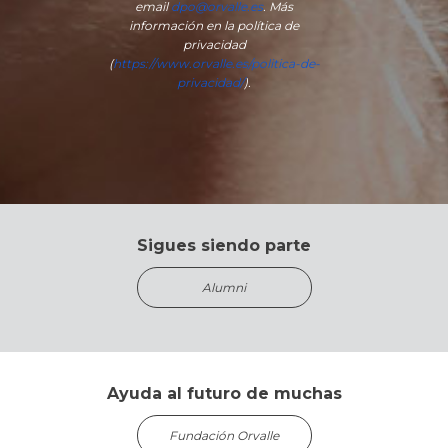
email
dpo@orvalle.es
. Más
información en la política de
privacidad
(
https://www.orvalle.es/politica-de-
privacidad/
).
Sigues siendo parte
Alumni
Ayuda al futuro de muchas
Fundación Orvalle