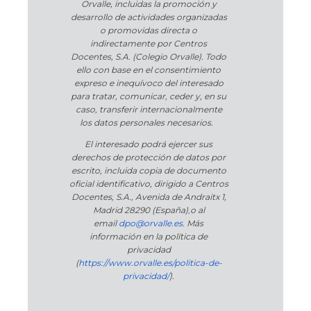
Orvalle, incluidas la promoción y
desarrollo de actividades organizadas
o promovidas directa o
indirectamente por Centros
Docentes, S.A. (Colegio Orvalle). Todo
ello con base en el consentimiento
expreso e inequívoco del interesado
para tratar, comunicar, ceder y, en su
caso, transferir internacionalmente
los datos personales necesarios.
El interesado podrá ejercer sus
derechos de protección de datos por
escrito, incluida copia de documento
oficial identificativo, dirigido a Centros
Docentes, S.A., Avenida de Andraitx 1,
Madrid 28290 (España)
,
o
al
email
dpo@orvalle.es
. Más
información en la política de
privacidad
(
https://www.orvalle.es/politica-de-
privacidad/
).