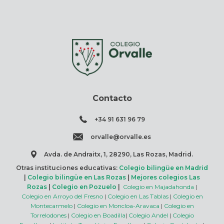
Contacto
+34 91 631 96 79
orvalle@orvalle.es
Avda. de Andraitx, 1, 28290, Las Rozas, Madrid.
Otras instituciones educativas:
Colegio bilingüe en Madrid
|
Colegio bilingüe en Las Rozas
|
Mejores colegios Las
Rozas
|
Colegio en Pozuelo
|
Colegio en Majadahonda
|
Colegio en Arroyo del Fresno
|
Colegio en Las Tablas
|
Colegio en
Montecarmelo
|
Colegio en Moncloa-Aravaca
|
Colegio en
Torrelodones
|
Colegio en Boadilla
|
Colegio Andel
|
Colegio