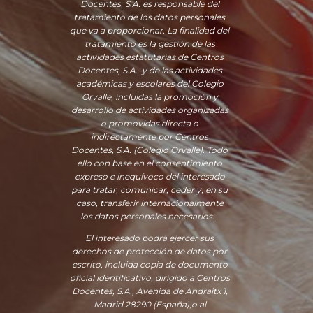
Docentes, S.A. es responsable del
tratamiento de los datos personales
que va a proporcionar. La finalidad del
tratamiento es la gestión de las
actividades estatutarias de Centros
Docentes, S.A. y de las actividades
académicas y escolares del Colegio
Orvalle, incluidas la promoción y
desarrollo de actividades organizadas
o promovidas directa o
indirectamente por Centros
Docentes, S.A. (Colegio Orvalle). Todo
ello con base en el consentimiento
expreso e inequívoco del interesado
para tratar, comunicar, ceder y, en su
caso, transferir internacionalmente
los datos personales necesarios.
El interesado podrá ejercer sus
derechos de protección de datos por
escrito, incluida copia de documento
oficial identificativo, dirigido a Centros
Docentes, S.A., Avenida de Andraitx 1,
Madrid 28290 (España)
,
o
al