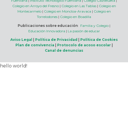
Fuenllana
|
Instituto Tecnológico Fuenllana
|
Colegio Gaztelueta
|
Colegio en Arroyo del Fresno
|
Colegio en Las Tablas
|
Colegio en
Montecarmelo
|
Colegio en Moncloa-Aravaca
|
Colegio en
Torrelodones
|
Colegio en Boadilla
Publicaciones sobre educación
:
Familia y Colegio
|
Educación Innovadora
|
La pasión de educar
Aviso Legal
|
Política de Privacidad
|
Política de Cookies
Plan de convivencia
|
Protocolo de acoso escolar
|
Canal de denuncias
hello world!