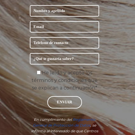
He leído y acepto los
términos y condiciones que
se explican a continuación*
ENVIAR
En cumplimiento del
Reglamento
General de Protección de Datos
, se
informa al interesado de que Centros