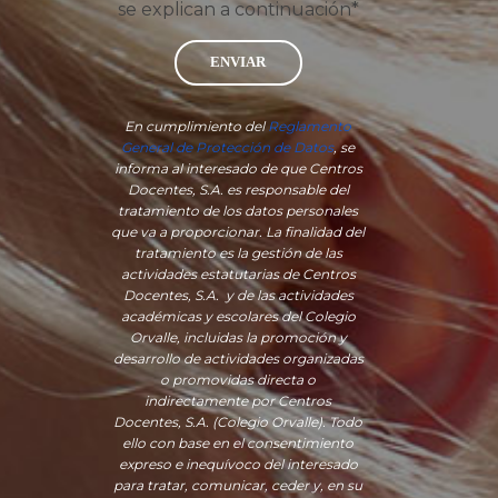
se explican a continuación*
ENVIAR
En cumplimiento del
Reglamento
General de Protección de Datos
, se
informa al interesado de que Centros
Docentes, S.A. es responsable del
tratamiento de los datos personales
que va a proporcionar. La finalidad del
tratamiento es la gestión de las
actividades estatutarias de Centros
Docentes, S.A. y de las actividades
académicas y escolares del Colegio
Orvalle, incluidas la promoción y
desarrollo de actividades organizadas
o promovidas directa o
indirectamente por Centros
Docentes, S.A. (Colegio Orvalle). Todo
ello con base en el consentimiento
expreso e inequívoco del interesado
para tratar, comunicar, ceder y, en su