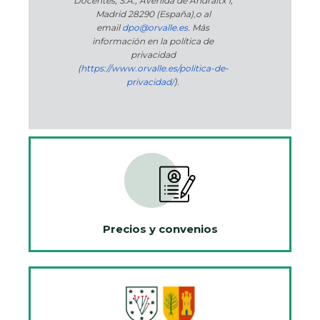
Docentes, S.A., Avenida de Andraitx 1,
Madrid 28290 (España)
,
o
al
email
dpo@orvalle.es
. Más
información en la política de
privacidad
(
https://www.orvalle.es/politica-de-
privacidad/
).
Precios y convenios