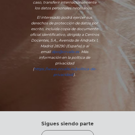
caso, transferir internacionalmente
los datos personales necesarios.
El interesado podrá ejercer sus
derechos de protección de datos por
escrito, incluida copia de documento
oficial identificativo, dirigido a Centros
Docentes, S.A., Avenida de Andraitx 1,
Madrid 28290 (España)
,
o
al
email
dpo@orvalle.es
. Más
información en la política de
privacidad
(
https://www.orvalle.es/politica-de-
privacidad/
).
Sigues siendo parte