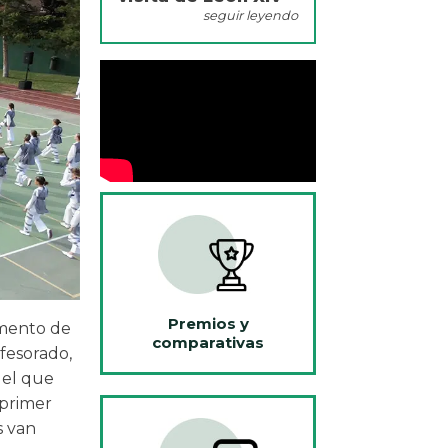
seguir leyendo
Premios y
omento de
comparativas
fesorado,
 el que
 primer
s van