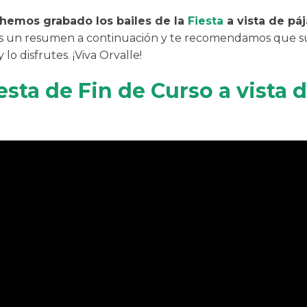
 hemos grabado los bailes de la
Fiesta
a vista de páj
 un resumen a continuación y te recomendamos que s
lo disfrutes. ¡Viva Orvalle!
esta de Fin de Curso a vista 