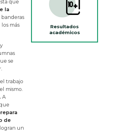
asta que
e la
s banderas
 los más
Resultados
académicos
 y
lumnas
que se
.
el trabajo
el mismo.
.
A
 que
prepara
o de
 logran un