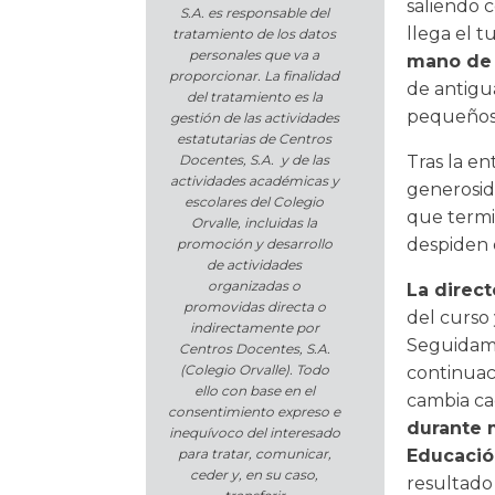
saliendo c
S.A. es responsable del
llega el 
tratamiento de los datos
personales que va a
mano de 
proporcionar. La finalidad
de antigua
del tratamiento es la
pequeños
gestión de las actividades
estatutarias de Centros
Docentes, S.A. y de las
Tras la e
actividades académicas y
generosid
escolares del Colegio
que termi
Orvalle, incluidas la
despiden 
promoción y desarrollo
de actividades
organizadas o
La direct
promovidas directa o
del curso
indirectamente por
Seguidame
Centros Docentes, S.A.
(Colegio Orvalle). Todo
continuac
ello con base en el
cambia cad
consentimiento expreso e
durante 
inequívoco del interesado
para tratar, comunicar,
Educación
ceder y, en su caso,
resultado