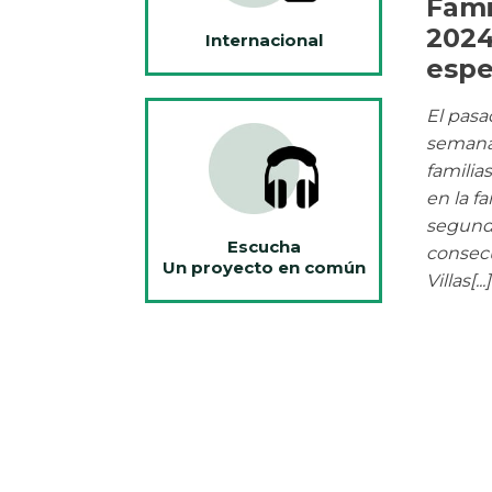
Fami
2024
Internacional
espe
El pasa
semana
familia
en la f
segund
Escucha
consecu
Un proyecto en común
Villas[...]