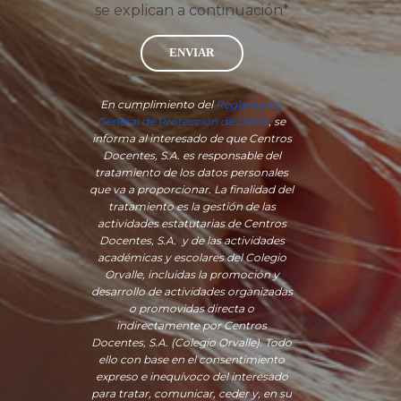
se explican a continuación*
ENVIAR
En cumplimiento del
Reglamento
General de Protección de Datos
, se
informa al interesado de que Centros
Docentes, S.A. es responsable del
tratamiento de los datos personales
que va a proporcionar. La finalidad del
tratamiento es la gestión de las
actividades estatutarias de Centros
Docentes, S.A. y de las actividades
académicas y escolares del Colegio
Orvalle, incluidas la promoción y
desarrollo de actividades organizadas
o promovidas directa o
indirectamente por Centros
Docentes, S.A. (Colegio Orvalle). Todo
ello con base en el consentimiento
expreso e inequívoco del interesado
para tratar, comunicar, ceder y, en su