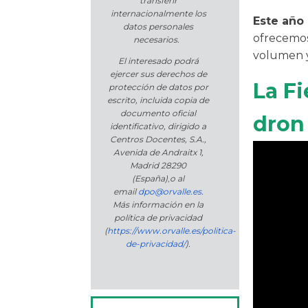
transferir
internacionalmente los
Este año
datos personales
ofrecemos
necesarios.
volumen y 
El interesado podrá
ejercer sus derechos de
La Fi
protección de datos por
escrito, incluida copia de
documento oficial
dron
identificativo, dirigido a
Centros Docentes, S.A.,
Avenida de Andraitx 1,
Madrid 28290
(España)
,
o
al
email
dpo@orvalle.es
.
Más información en la
política de privacidad
(
https://www.orvalle.es/politica-
de-privacidad/
).