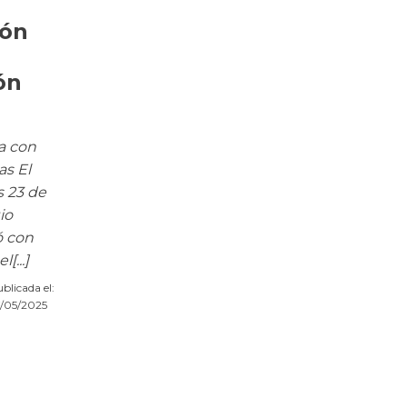
ión
ón
a con
as El
s 23 de
io
ó con
[...]
blicada el:
/05/2025