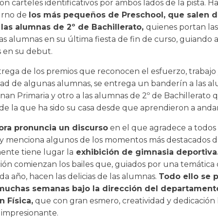
on carteles identificativos por ambos lados de la pista. H
turno de
los más pequeños de Preschool, que salen d
las alumnas de 2º de Bachillerato,
quienes portan la
s alumnas en su última fiesta de fin de curso, guiando a
 en su debut.
ntrega de los premios que reconocen el esfuerzo, trabajo
ad de algunas alumnas, se entrega un banderín a las a
nan Primaria y otro a las alumnas de 2º de Bachillerato 
de la que ha sido su casa desde que aprendieron a andar
ora pronuncia un discurso
en el que agradece a todos 
 y menciona algunos de los momentos más destacados d
nte tiene lugar la
exhibición de gimnasia deportiva
ión comienzan los bailes que, guiados por una temática
a año, hacen las delicias de las alumnas.
Todo ello se 
muchas semanas bajo la dirección del departament
 Física,
que con gran esmero, creatividad y dedicación
 impresionante.