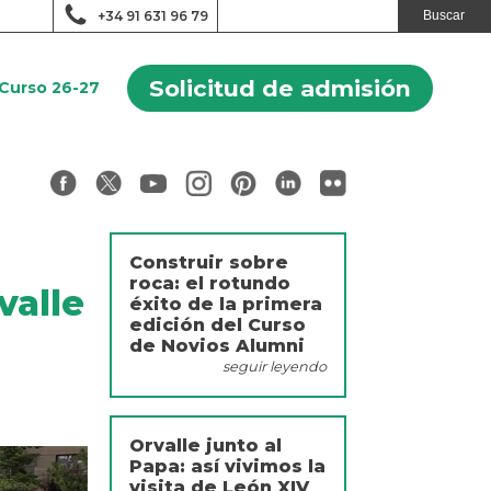
+34 91 631 96 79
Solicitud de admisión
Curso 26-27
Construir sobre
roca: el rotundo
valle
éxito de la primera
edición del Curso
de Novios Alumni
seguir leyendo
Orvalle junto al
Papa: así vivimos la
visita de León XIV