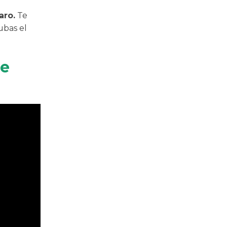
aro.
Te
ubas el
de