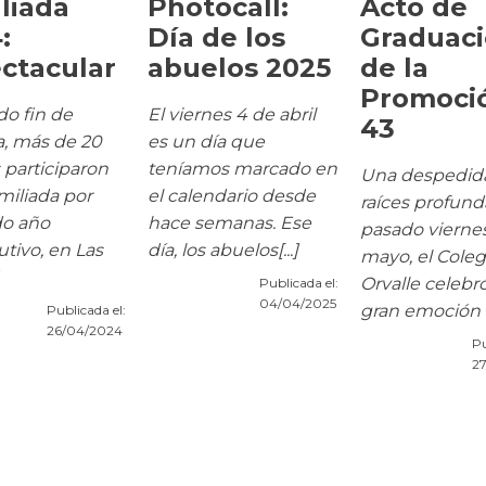
liada
Photocall:
Acto de
:
Día de los
Graduac
ctacular
abuelos 2025
de la
Promoci
do fin de
El viernes 4 de abril
43
, más de 20
es un día que
s participaron
teníamos marcado en
Una despedid
amiliada por
el calendario desde
raíces profund
o año
hace semanas. Ese
pasado vierne
tivo, en Las
día, los abuelos[...]
mayo, el Coleg
Orvalle celebr
Publicada el:
04/04/2025
gran emoción el
Publicada el:
26/04/2024
Pu
27