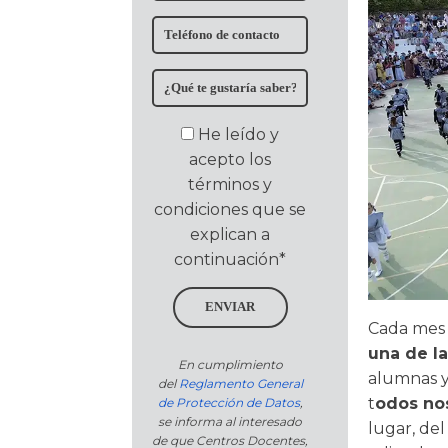
He leído y
acepto los
términos y
condiciones que se
explican a
continuación*
ENVIAR
Cada mes 
una de l
En cumplimiento
alumnas y
del
Reglamento General
t
odos nos
de Protección de Datos
,
se informa al interesado
lugar, del
de que Centros Docentes,