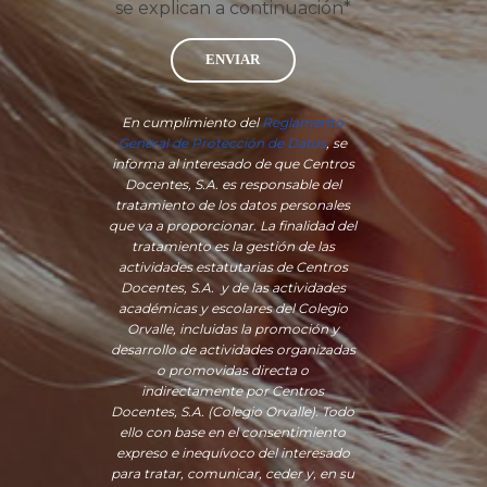
se explican a continuación*
ENVIAR
En cumplimiento del
Reglamento
General de Protección de Datos
, se
informa al interesado de que Centros
Docentes, S.A. es responsable del
tratamiento de los datos personales
que va a proporcionar. La finalidad del
tratamiento es la gestión de las
actividades estatutarias de Centros
Docentes, S.A. y de las actividades
académicas y escolares del Colegio
Orvalle, incluidas la promoción y
desarrollo de actividades organizadas
o promovidas directa o
indirectamente por Centros
Docentes, S.A. (Colegio Orvalle). Todo
ello con base en el consentimiento
expreso e inequívoco del interesado
para tratar, comunicar, ceder y, en su