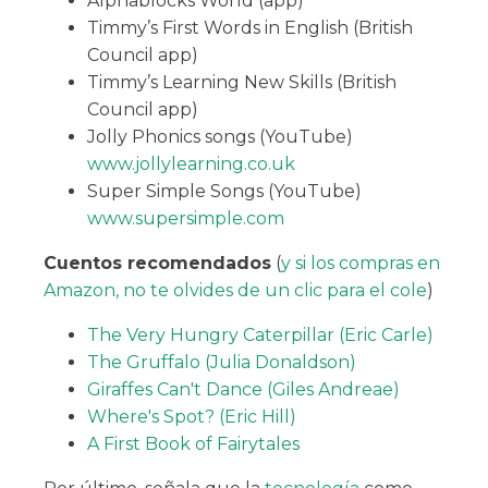
Alphablocks World (app)
Timmy’s First Words in English (British
Council app)
Timmy’s Learning New Skills (British
Council app)
Jolly Phonics songs (YouTube)
www.jollylearning.co.uk
Super Simple Songs (YouTube)
www.supersimple.com
Cuentos recomendados
(
y si los compras en
Amazon, no te olvides de un clic para el cole
)
The Very Hungry Caterpillar (Eric Carle)
The Gruffalo (Julia Donaldson)
Giraffes Can't Dance (Giles Andreae)
Where's Spot? (Eric Hill)
A First Book of Fairytales