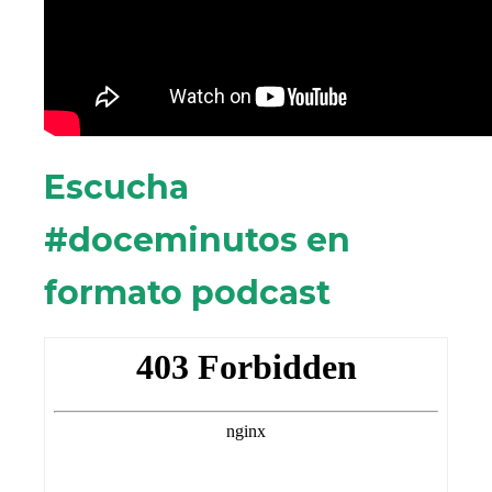
Escucha
#doceminutos en
formato podcast