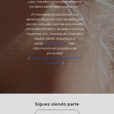
caso, transferir internacionalmente
los datos personales necesarios.
El interesado podrá ejercer sus
derechos de protección de datos por
escrito, incluida copia de documento
oficial identificativo, dirigido a Centros
Docentes, S.A., Avenida de Andraitx 1,
Madrid 28290 (España)
,
o
al
email
dpo@orvalle.es
. Más
información en la política de
privacidad
(
https://www.orvalle.es/politica-de-
privacidad/
).
Sigues siendo parte