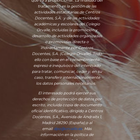
que va a proporcionar. La finalidad del
tratamiento es la gestión de las
actividades estatutarias de Centros
Docentes, S.A. y de las actividades
académicas y escolares del Colegio
Orvalle, incluidas la promoción y
desarrollo de actividades organizadas
o promovidas directa o
indirectamente por Centros
Docentes, S.A. (Colegio Orvalle). Todo
ello con base en el consentimiento
expreso e inequívoco del interesado
para tratar, comunicar, ceder y, en su
caso, transferir internacionalmente
los datos personales necesarios.
El interesado podrá ejercer sus
derechos de protección de datos por
escrito, incluida copia de documento
oficial identificativo, dirigido a Centros
Docentes, S.A., Avenida de Andraitx 1,
Madrid 28290 (España)
,
o
al
email
dpo@orvalle.es
. Más
información en la política de