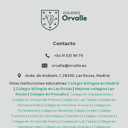
Contacto
+34 91 631 96 79
orvalle@orvalle.es
Avda. de Andraitx, 1, 28290, Las Rozas, Madrid.
Otras instituciones educativas:
Colegio bilingüe en Madrid
|
Colegio bilingüe en Las Rozas
|
Mejores colegios Las
Rozas
|
Colegio en Pozuelo
|
Colegio en Majadahonda
|
Colegio en Arroyo del Fresno
|
Colegio en Las Tablas
|
Colegio en
Montecarmelo
|
Colegio en Moncloa-Aravaca
|
Colegio en
Torrelodones
|
Colegio en Boadilla
|
Colegio Andel
|
Colegio
Fuenllana
|
Instituto Tecnológico Fuenllana
|
Colegio Gaztelueta
|
Colegio en Arroyo del Fresno
|
Colegio en Las Tablas
|
Colegio en
Montecarmelo
|
Colegio en Moncloa-Aravaca
|
Colegio en