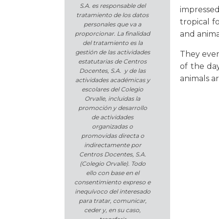
S.A. es responsable del
impressed
tratamiento de los datos
tropical f
personales que va a
and animal
proporcionar. La finalidad
del tratamiento es la
gestión de las actividades
They even
estatutarias de Centros
of the da
Docentes, S.A. y de las
animals ar
actividades académicas y
escolares del Colegio
Orvalle, incluidas la
promoción y desarrollo
de actividades
organizadas o
promovidas directa o
indirectamente por
Centros Docentes, S.A.
(Colegio Orvalle). Todo
ello con base en el
consentimiento expreso e
inequívoco del interesado
para tratar, comunicar,
ceder y, en su caso,