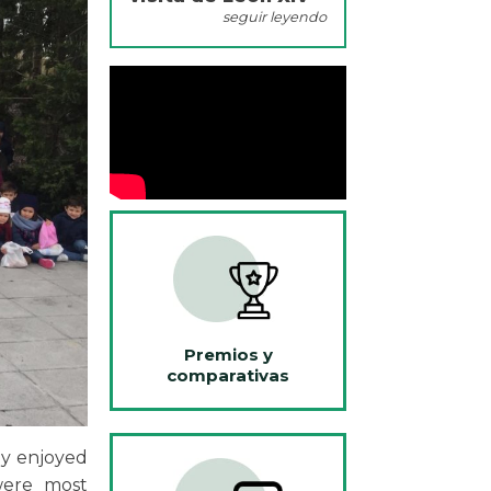
seguir leyendo
Premios y
comparativas
ly enjoyed
 were most