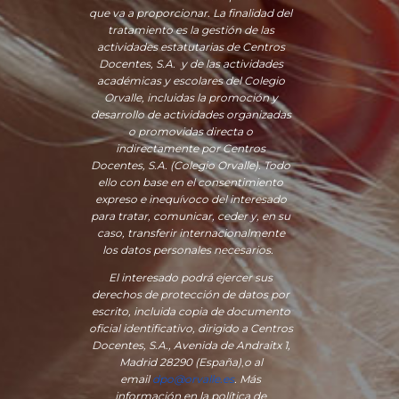
que va a proporcionar. La finalidad del
tratamiento es la gestión de las
actividades estatutarias de Centros
Docentes, S.A. y de las actividades
académicas y escolares del Colegio
Orvalle, incluidas la promoción y
desarrollo de actividades organizadas
o promovidas directa o
indirectamente por Centros
Docentes, S.A. (Colegio Orvalle). Todo
ello con base en el consentimiento
expreso e inequívoco del interesado
para tratar, comunicar, ceder y, en su
caso, transferir internacionalmente
los datos personales necesarios.
El interesado podrá ejercer sus
derechos de protección de datos por
escrito, incluida copia de documento
oficial identificativo, dirigido a Centros
Docentes, S.A., Avenida de Andraitx 1,
Madrid 28290 (España)
,
o
al
email
dpo@orvalle.es
. Más
información en la política de