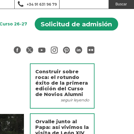
+34 91 631 96 79
Solicitud de admisión
Curso 26-27
Construir sobre
roca: el rotundo
éxito de la primera
edición del Curso
de Novios Alumni
seguir leyendo
Orvalle junto al
Papa: así vivimos la
visita de León XIV