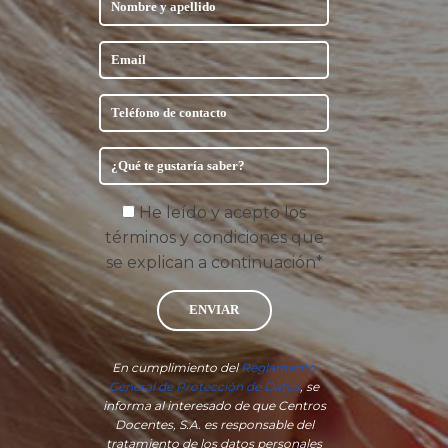
He leído y acepto los
términos y condiciones que
se explican a continuación*
ENVIAR
En cumplimiento del
Reglamento
General de Protección de Datos
, se
informa al interesado de que Centros
Docentes, S.A. es responsable del
tratamiento de los datos personales