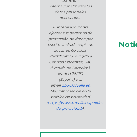
transferir
internacionalmente los
datos personales
necesarios.
El interesado podrá
ejercer sus derechos de
protección de datos por
Noti
escrito, incluida copia de
documento oficial
identificativo, dirigido a
Centros Docentes, S.A.,
Avenida de Andraitx 1,
Madrid 28290
(España)
,
o
al
email
dpo@orvalle.es
.
Más información en la
política de privacidad
(
https://www.orvalle.es/politica-
de-privacidad/
).