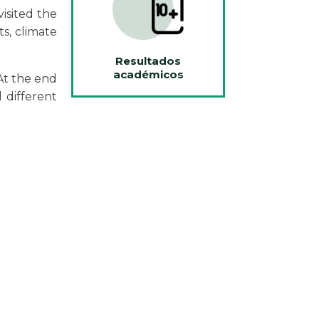
isited the
s, climate
Resultados
académicos
At the end
 different