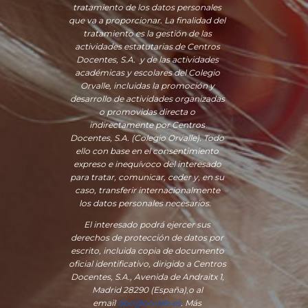
tratamiento de los datos personales
que va a proporcionar. La finalidad del
tratamiento es la gestión de las
actividades estatutarias de Centros
Docentes, S.A. y de las actividades
académicas y escolares del Colegio
Orvalle, incluidas la promoción y
desarrollo de actividades organizadas
o promovidas directa o
indirectamente por Centros
Docentes, S.A. (Colegio Orvalle). Todo
ello con base en el consentimiento
expreso e inequívoco del interesado
para tratar, comunicar, ceder y, en su
caso, transferir internacionalmente
los datos personales necesarios.
El interesado podrá ejercer sus
derechos de protección de datos por
escrito, incluida copia de documento
oficial identificativo, dirigido a Centros
Docentes, S.A., Avenida de Andraitx 1,
Madrid 28290 (España)
,
o
al
email
dpo@orvalle.es
. Más