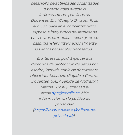
desarrollo de actividades organizadas
o promovidas directa o
indirectamente por Centros
Docentes, S.A. (Colegio Orvalle). Todo
ello con base en el consentimiento
expreso e inequívoco del interesado
para tratar, comunicar, ceder y, en su
caso, transferir internacionalmente
los datos personales necesarios.
El interesado podrá ejercer sus
derechos de protección de datos por
escrito, incluida copia de documento
oficial identificativo, dirigido a Centros
Docentes, S.A., Avenida de Andraitx 1,
Madrid 28290 (España)
,
o
al
email
dpo@orvalle.es
. Más
información en la política de
privacidad
(
https://www.orvalle.es/politica-de-
privacidad/
).