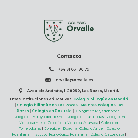
Contacto
+34 91 631 96 79
orvalle@orvalle.es
Avda. de Andraitx, 1, 28290, Las Rozas, Madrid.
Otras instituciones educativas:
Colegio bilingüe en Madrid
|
Colegio bilingüe en Las Rozas
|
Mejores colegios Las
Rozas
|
Colegio en Pozuelo
|
Colegio en Majadahonda
|
Colegio en Arroyo del Fresno
|
Colegio en Las Tablas
|
Colegio en
Montecarmelo
|
Colegio en Moncloa-Aravaca
|
Colegio en
Torrelodones
|
Colegio en Boadilla
|
Colegio Andel
|
Colegio
Fuenllana
|
Instituto Tecnológico Fuenllana
|
Colegio Gaztelueta
|