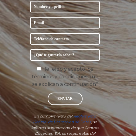
He leído y acepto los
términos y condiciones que
se explican a continuación*
ENVIAR
En cumplimiento del
Reglamento
General de Protección de Datos
, se
informa al interesado de que Centros
Docentes, S.A. es responsable del