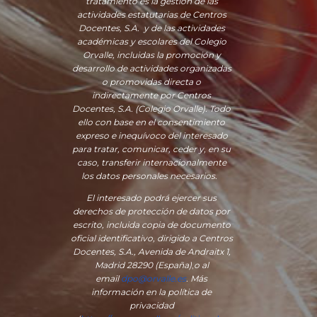
tratamiento es la gestión de las
actividades estatutarias de Centros
Docentes, S.A. y de las actividades
académicas y escolares del Colegio
Orvalle, incluidas la promoción y
desarrollo de actividades organizadas
o promovidas directa o
indirectamente por Centros
Docentes, S.A. (Colegio Orvalle). Todo
ello con base en el consentimiento
expreso e inequívoco del interesado
para tratar, comunicar, ceder y, en su
caso, transferir internacionalmente
los datos personales necesarios.
El interesado podrá ejercer sus
derechos de protección de datos por
escrito, incluida copia de documento
oficial identificativo, dirigido a Centros
Docentes, S.A., Avenida de Andraitx 1,
Madrid 28290 (España)
,
o
al
email
dpo@orvalle.es
. Más
información en la política de
privacidad