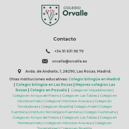
Contacto
+34 91 631 96 79
orvalle@orvalle.es
Avda. de Andraitx, 1, 28290, Las Rozas, Madrid.
Otras instituciones educativas:
Colegio bilingüe en Madrid
|
Colegio bilingüe en Las Rozas
|
Mejores colegios Las
Rozas
|
Colegio en Pozuelo
|
Colegio en Majadahonda
|
Colegio en Arroyo del Fresno
|
Colegio en Las Tablas
|
Colegio en
Montecarmelo
|
Colegio en Moncloa-Aravaca
|
Colegio en
Torrelodones
|
Colegio en Boadilla
|
Colegio Andel
|
Colegio
Fuenllana
|
Instituto Tecnológico Fuenllana
|
Colegio Gaztelueta
|
Colegio en Arroyo del Fresno
|
Colegio en Las Tablas
|
Colegio en
Montecarmelo
|
Colegio en Moncloa-Aravaca
|
Colegio en
Torrelodones
|
Colegio en Boadilla