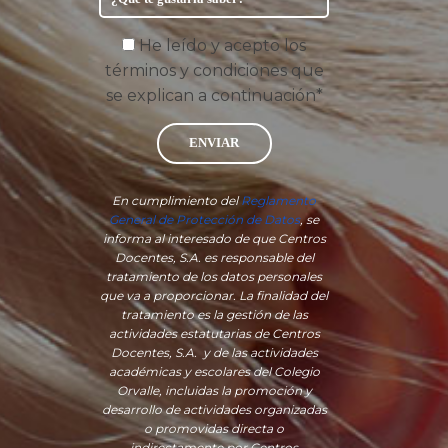
He leído y acepto los
términos y condiciones que
se explican a continuación*
ENVIAR
En cumplimiento del
Reglamento
General de Protección de Datos
, se
informa al interesado de que Centros
Docentes, S.A. es responsable del
tratamiento de los datos personales
que va a proporcionar. La finalidad del
tratamiento es la gestión de las
actividades estatutarias de Centros
Docentes, S.A. y de las actividades
académicas y escolares del Colegio
Orvalle, incluidas la promoción y
desarrollo de actividades organizadas
o promovidas directa o
indirectamente por Centros