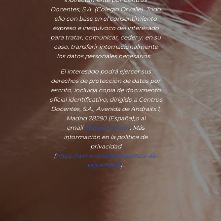
Docentes, S.A. (Colegio Orvalle). Todo
ello con base en el consentimiento
expreso e inequívoco del interesado
para tratar, comunicar, ceder y, en su
caso, transferir internacionalmente
los datos personales necesarios.
El interesado podrá ejercer sus
derechos de protección de datos por
escrito, incluida copia de documento
oficial identificativo, dirigido a Centros
Docentes, S.A., Avenida de Andraitx 1,
Madrid 28290 (España)
,
o
al
email
dpo@orvalle.es
. Más
información en la política de
privacidad
(
https://www.orvalle.es/politica-de-
privacidad/
).