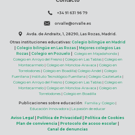
Contacto
+34 91 631 96 79
orvalle@orvalle.es
Avda. de Andraitx, 1, 28290, Las Rozas, Madrid.
Otras instituciones educativas:
Colegio bilingüe en Madrid
|
Colegio bilingüe en Las Rozas
|
Mejores colegios Las
Rozas
|
Colegio en Pozuelo
|
Colegio en Majadahonda
|
Colegio en Arroyo del Fresno
|
Colegio en Las Tablas
|
Colegio en
Montecarmelo
|
Colegio en Moncloa-Aravaca
|
Colegio en
Torrelodones
|
Colegio en Boadilla
|
Colegio Andel
|
Colegio
Fuenllana
|
Instituto Tecnológico Fuenllana
|
Colegio Gaztelueta
|
Colegio en Arroyo del Fresno
|
Colegio en Las Tablas
|
Colegio en
Montecarmelo
|
Colegio en Moncloa-Aravaca
|
Colegio en
Torrelodones
|
Colegio en Boadilla
Publicaciones sobre educación
:
Familia y Colegio
|
Educación Innovadora
|
La pasión de educar
Aviso Legal
|
Política de Privacidad
|
Política de Cookies
Plan de convivencia
|
Protocolo de acoso escolar
|
Canal de denuncias