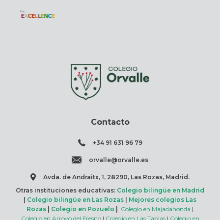
Contacto
+34 91 631 96 79
orvalle@orvalle.es
Avda. de Andraitx, 1, 28290, Las Rozas, Madrid.
Otras instituciones educativas:
Colegio bilingüe en Madrid
|
Colegio bilingüe en Las Rozas
|
Mejores colegios Las
Rozas
|
Colegio en Pozuelo
|
Colegio en Majadahonda
|
Colegio en Arroyo del Fresno
|
Colegio en Las Tablas
|
Colegio en