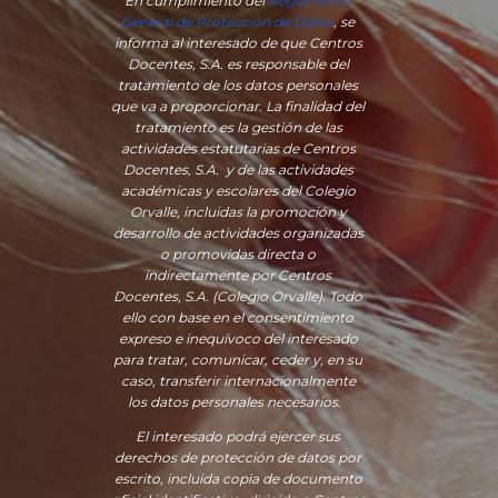
En cumplimiento del
Reglamento
General de Protección de Datos
, se
informa al interesado de que Centros
Docentes, S.A. es responsable del
tratamiento de los datos personales
que va a proporcionar. La finalidad del
tratamiento es la gestión de las
actividades estatutarias de Centros
Docentes, S.A. y de las actividades
académicas y escolares del Colegio
Orvalle, incluidas la promoción y
desarrollo de actividades organizadas
o promovidas directa o
indirectamente por Centros
Docentes, S.A. (Colegio Orvalle). Todo
ello con base en el consentimiento
expreso e inequívoco del interesado
para tratar, comunicar, ceder y, en su
caso, transferir internacionalmente
los datos personales necesarios.
El interesado podrá ejercer sus
derechos de protección de datos por
escrito, incluida copia de documento