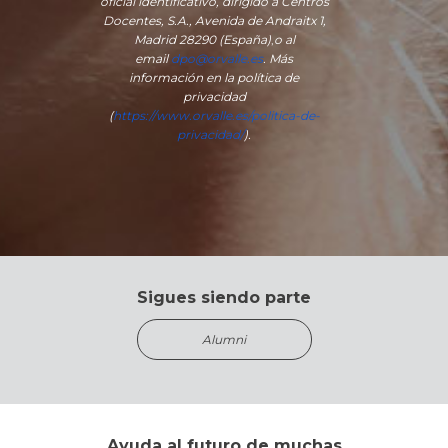
oficial identificativo, dirigido a Centros
Docentes, S.A., Avenida de Andraitx 1,
Madrid 28290 (España)
,
o
al
email
dpo@orvalle.es
. Más
información en la política de
privacidad
(
https://www.orvalle.es/politica-de-
privacidad/
).
Sigues siendo parte
Alumni
Ayuda al futuro de muchas