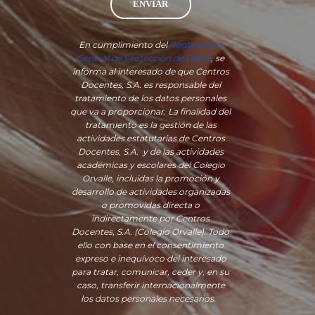
ENVIAR
En cumplimiento del
Reglamento
General de Protección de Datos
, se
informa al interesado de que Centros
Docentes, S.A. es responsable del
tratamiento de los datos personales
que va a proporcionar. La finalidad del
tratamiento es la gestión de las
actividades estatutarias de Centros
Docentes, S.A. y de las actividades
académicas y escolares del Colegio
Orvalle, incluidas la promoción y
desarrollo de actividades organizadas
o promovidas directa o
indirectamente por Centros
Docentes, S.A. (Colegio Orvalle). Todo
ello con base en el consentimiento
expreso e inequívoco del interesado
para tratar, comunicar, ceder y, en su
caso, transferir internacionalmente
los datos personales necesarios.