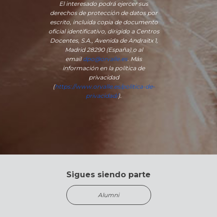
El interesado podrá ejercer sus
derechos de protección de datos por
escrito, incluida copia de documento
oficial identificativo, dirigido a Centros
Docentes, S.A., Avenida de Andraitx 1,
Madrid 28290 (España)
,
o
al
email
dpo@orvalle.es
. Más
información en la política de
privacidad
(
https://www.orvalle.es/politica-de-
privacidad/
).
Sigues siendo parte
Alumni