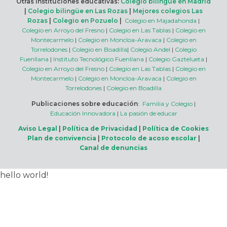
Otras instituciones educativas:
Colegio bilingüe en Madrid
|
Colegio bilingüe en Las Rozas
|
Mejores colegios Las
Rozas
|
Colegio en Pozuelo
|
Colegio en Majadahonda
|
Colegio en Arroyo del Fresno
|
Colegio en Las Tablas
|
Colegio en
Montecarmelo
|
Colegio en Moncloa-Aravaca
|
Colegio en
Torrelodones
|
Colegio en Boadilla
|
Colegio Andel
|
Colegio
Fuenllana
|
Instituto Tecnológico Fuenllana
|
Colegio Gaztelueta
|
Colegio en Arroyo del Fresno
|
Colegio en Las Tablas
|
Colegio en
Montecarmelo
|
Colegio en Moncloa-Aravaca
|
Colegio en
Torrelodones
|
Colegio en Boadilla
Publicaciones sobre educación
:
Familia y Colegio
|
Educación Innovadora
|
La pasión de educar
Aviso Legal
|
Política de Privacidad
|
Política de Cookies
Plan de convivencia
|
Protocolo de acoso escolar
|
Canal de denuncias
hello world!