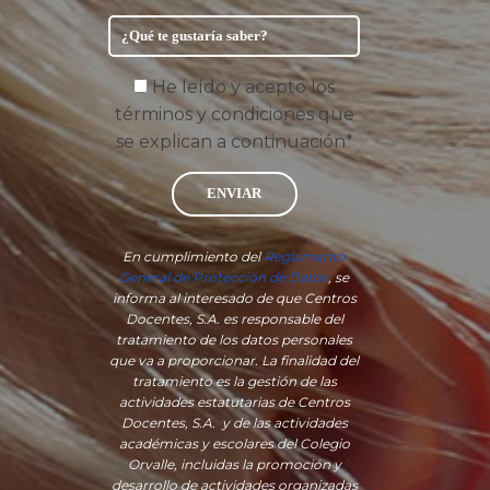
He leído y acepto los
términos y condiciones que
se explican a continuación*
ENVIAR
En cumplimiento del
Reglamento
General de Protección de Datos
, se
informa al interesado de que Centros
Docentes, S.A. es responsable del
tratamiento de los datos personales
que va a proporcionar. La finalidad del
tratamiento es la gestión de las
actividades estatutarias de Centros
Docentes, S.A. y de las actividades
académicas y escolares del Colegio
Orvalle, incluidas la promoción y
desarrollo de actividades organizadas