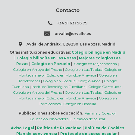
Contacto
+34 91 631 96 79
orvalle@orvalle.es
Avda. de Andraitx, 1, 28290, Las Rozas, Madrid.
Otras instituciones educativas:
Colegio bilingüe en Madrid
|
Colegio bilingüe en Las Rozas
|
Mejores colegios Las
Rozas
|
Colegio en Pozuelo
|
Colegio en Majadahonda
|
Colegio en Arroyo del Fresno
|
Colegio en Las Tablas
|
Colegio en
Montecarmelo
|
Colegio en Moncloa-Aravaca
|
Colegio en
Torrelodones
|
Colegio en Boadilla
|
Colegio Andel
|
Colegio
Fuenllana
|
Instituto Tecnológico Fuenllana
|
Colegio Gaztelueta
|
Colegio en Arroyo del Fresno
|
Colegio en Las Tablas
|
Colegio en
Montecarmelo
|
Colegio en Moncloa-Aravaca
|
Colegio en
Torrelodones
|
Colegio en Boadilla
Publicaciones sobre educación
:
Familia y Colegio
|
Educación Innovadora
|
La pasión de educar
Aviso Legal
|
Política de Privacidad
|
Política de Cookies
Plan de convivencia
|
Protocolo de acoso escolar
|