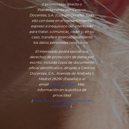
o promovidas directa o
indirectamente por Centros
Docentes, S.A. (Colegio Orvalle). Todo
ello con base en el consentimiento
expreso e inequívoco del interesado
para tratar, comunicar, ceder y, en su
caso, transferir internacionalmente
los datos personales necesarios.
El interesado podrá ejercer sus
derechos de protección de datos por
escrito, incluida copia de documento
oficial identificativo, dirigido a Centros
Docentes, S.A., Avenida de Andraitx 1,
Madrid 28290 (España)
,
o
al
email
dpo@orvalle.es
. Más
información en la política de
privacidad
(
https://www.orvalle.es/politica-de-
privacidad/
).