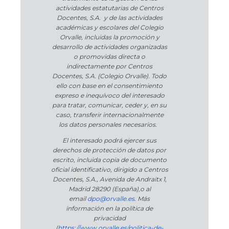
actividades estatutarias de Centros
Docentes, S.A. y de las actividades
académicas y escolares del Colegio
Orvalle, incluidas la promoción y
desarrollo de actividades organizadas
o promovidas directa o
indirectamente por Centros
Docentes, S.A. (Colegio Orvalle). Todo
ello con base en el consentimiento
expreso e inequívoco del interesado
para tratar, comunicar, ceder y, en su
caso, transferir internacionalmente
los datos personales necesarios.
El interesado podrá ejercer sus
derechos de protección de datos por
escrito, incluida copia de documento
oficial identificativo, dirigido a Centros
Docentes, S.A., Avenida de Andraitx 1,
Madrid 28290 (España)
,
o
al
email
dpo@orvalle.es
. Más
información en la política de
privacidad
(
https://www.orvalle.es/politica-de-