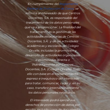
En cumplimiento del
Reglamento
General de Protección de Datos
, se
informa al interesado de que Centros
Docentes, S.A. es responsable del
tratamiento de los datos personales
que va a proporcionar. La finalidad del
tratamiento es la gestión de las
actividades estatutarias de Centros
Docentes, S.A. y de las actividades
académicas y escolares del Colegio
Orvalle, incluidas la promoción y
desarrollo de actividades organizadas
o promovidas directa o
indirectamente por Centros
Docentes, S.A. (Colegio Orvalle). Todo
ello con base en el consentimiento
expreso e inequívoco del interesado
para tratar, comunicar, ceder y, en su
caso, transferir internacionalmente
los datos personales necesarios.
El interesado podrá ejercer sus
derechos de protección de datos por
escrito, incluida copia de documento