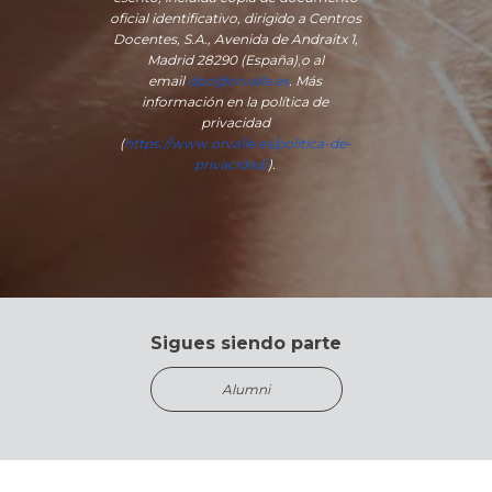
oficial identificativo, dirigido a Centros
Docentes, S.A., Avenida de Andraitx 1,
Madrid 28290 (España)
,
o
al
email
dpo@orvalle.es
. Más
información en la política de
privacidad
(
https://www.orvalle.es/politica-de-
privacidad/
).
Sigues siendo parte
Alumni