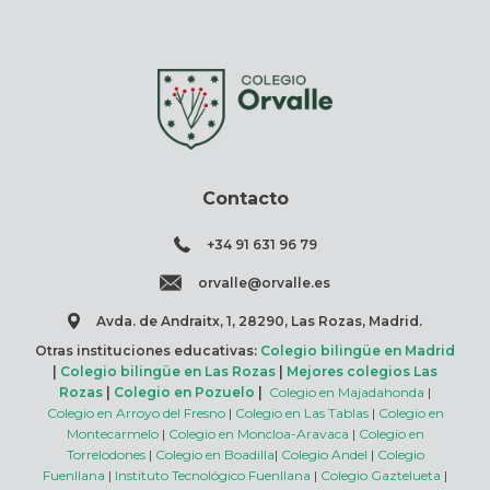
Contacto
+34 91 631 96 79
orvalle@orvalle.es
Avda. de Andraitx, 1, 28290, Las Rozas, Madrid.
Otras instituciones educativas:
Colegio bilingüe en Madrid
|
Colegio bilingüe en Las Rozas
|
Mejores colegios Las
Rozas
|
Colegio en Pozuelo
|
Colegio en Majadahonda
|
Colegio en Arroyo del Fresno
|
Colegio en Las Tablas
|
Colegio en
Montecarmelo
|
Colegio en Moncloa-Aravaca
|
Colegio en
Torrelodones
|
Colegio en Boadilla
|
Colegio Andel
|
Colegio
Fuenllana
|
Instituto Tecnológico Fuenllana
|
Colegio Gaztelueta
|