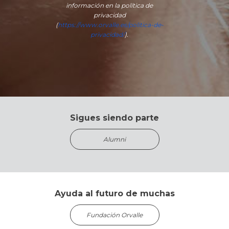
información en la política de
privacidad
(
https://www.orvalle.es/politica-de-
privacidad/
).
Sigues siendo parte
Alumni
Ayuda al futuro de muchas
Fundación Orvalle