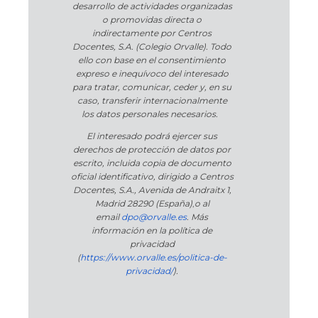
desarrollo de actividades organizadas
o promovidas directa o
indirectamente por Centros
Docentes, S.A. (Colegio Orvalle). Todo
ello con base en el consentimiento
expreso e inequívoco del interesado
para tratar, comunicar, ceder y, en su
caso, transferir internacionalmente
los datos personales necesarios.
El interesado podrá ejercer sus
derechos de protección de datos por
escrito, incluida copia de documento
oficial identificativo, dirigido a Centros
Docentes, S.A., Avenida de Andraitx 1,
Madrid 28290 (España)
,
o
al
email
dpo@orvalle.es
. Más
información en la política de
privacidad
(
https://www.orvalle.es/politica-de-
privacidad/
).