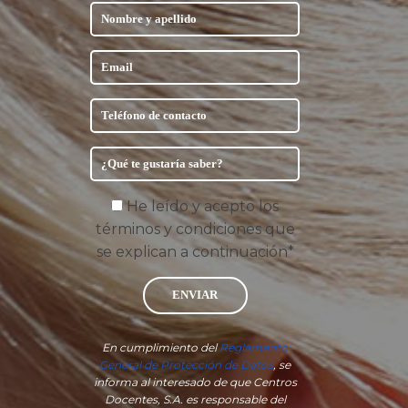
He leído y acepto los
términos y condiciones que
se explican a continuación*
ENVIAR
En cumplimiento del
Reglamento
General de Protección de Datos
, se
informa al interesado de que Centros
Docentes, S.A. es responsable del