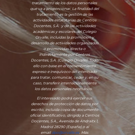
tratamiento de los datos personales
que va a proporcionar. La finalidad del
tratamiento es la gestión de las
actividades estatutarias de Centros
Docentes, S.A. y de las actividades
académicas y escolares del Colegio
Orvalle, incluidas la promoción y
desarrollo de actividades organizadas
o promovidas directa o
indirectamente por Centros
Docentes, S.A. (Colegio Orvalle). Todo
ello con base en el consentimiento
expreso e inequívoco del interesado
para tratar, comunicar, ceder y, en su
caso, transferir internacionalmente
los datos personales necesarios.
El interesado podrá ejercer sus
derechos de protección de datos por
escrito, incluida copia de documento
oficial identificativo, dirigido a Centros
Docentes, S.A., Avenida de Andraitx 1,
Madrid 28290 (España)
,
o
al
email
dpo@orvalle.es
. Más