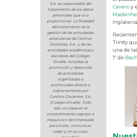
S.A. es responsable del
Cavero
y 
tratamiento de los datos
Maidenhe
personales que va a
proporcionar. La finalidad
Inglaterra
del tratamiento es la
gestión de las actividades
Recientem
estatutarias de Centros
Trinity qu
Docentes, S.A. y de las
una de la
actividades académicas y
escolares del Colegio
1º de
Bach
Orvalle, incluidas la
promoción y desarrollo
de actividades
organizadas o
promovidas directa o
indirectamente por
Centros Docentes, S.A.
(Colegio Orvalle). Todo
ello con base en el
consentimiento expreso e
inequívoco del interesado
para tratar, comunicar,
ceder y, en su caso,
Nuest