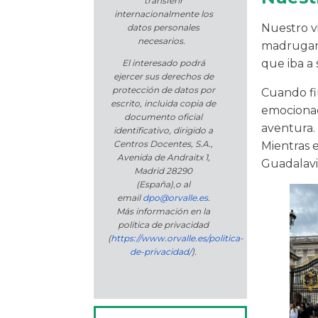
transferir
internacionalmente los
Nuestro vi
datos personales
necesarios.
madrugamo
que iba a
El interesado podrá
ejercer sus derechos de
protección de datos por
Cuando fi
escrito, incluida copia de
emocionad
documento oficial
aventura. 
identificativo, dirigido a
Centros Docentes, S.A.,
Mientras 
Avenida de Andraitx 1,
Guadalavi
Madrid 28290
(España)
,
o
al
email
dpo@orvalle.es
.
Más información en la
política de privacidad
(
https://www.orvalle.es/politica-
de-privacidad/
).