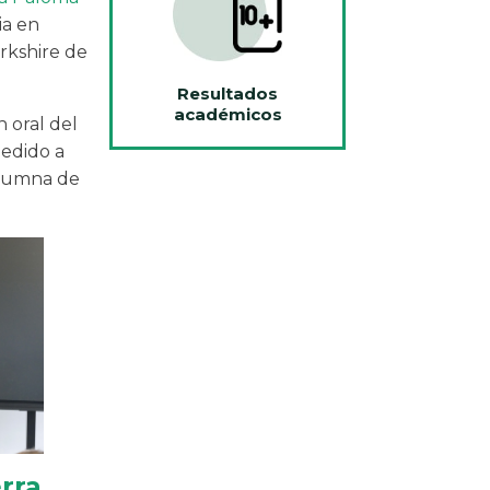
ia en
rkshire de
Resultados
académicos
 oral del
pedido a
alumna de
rra