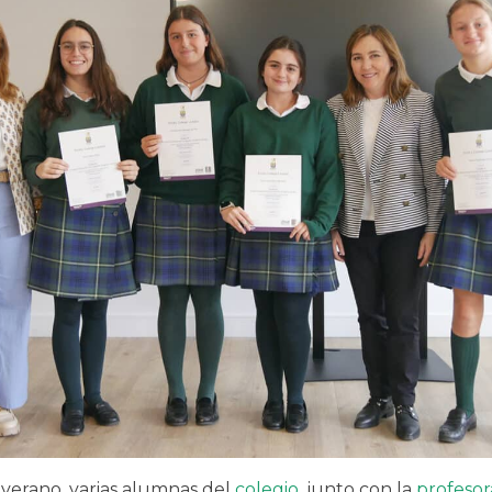
 verano, varias alumnas del
colegio
, junto con la
profesor