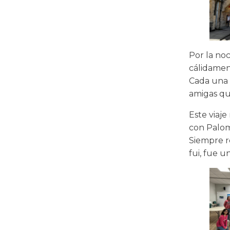
Por la no
cálidament
Cada una 
amigas qu
Este viaj
con Palom
Siempre r
fui, fue u