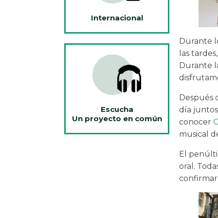
Internacional
Durante lo
las tarde
Durante l
disfrutam
Después de
Escucha
día juntos
Un proyecto en común
conocer
O
musical d
El penúlt
oral. Tod
confirmar