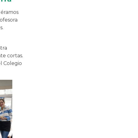
e éramos
ofesora
s.
tra
te cortas.
l Colegio