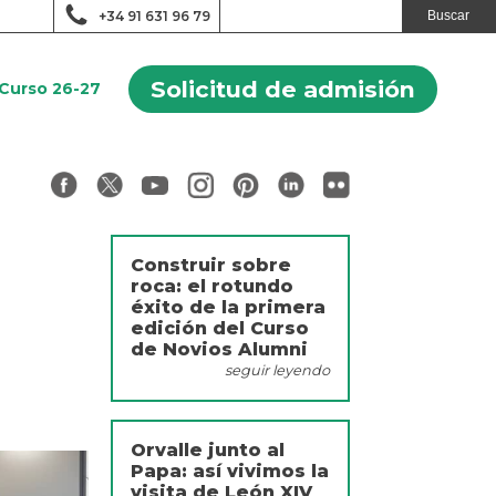
+34 91 631 96 79
Solicitud de admisión
Curso 26-27
Construir sobre
roca: el rotundo
éxito de la primera
edición del Curso
de Novios Alumni
seguir leyendo
Orvalle junto al
Papa: así vivimos la
visita de León XIV