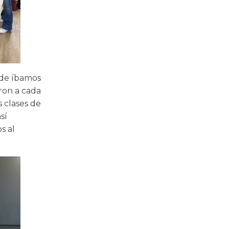
nde íbamos
aron a cada
 clases de
sí
s al