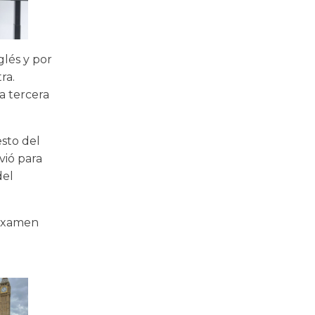
glés y por
ra.
a tercera
esto del
vió para
del
 examen