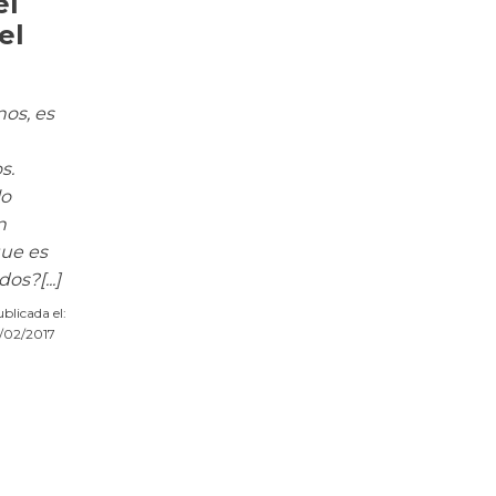
el
el
nos, es
s.
lo
n
que es
os?[...]
blicada el:
/02/2017