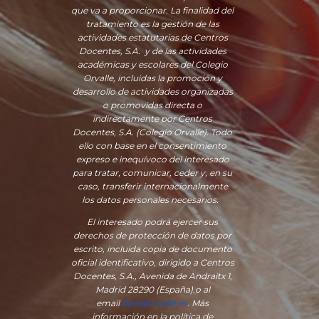
que va a proporcionar. La finalidad del
tratamiento es la gestión de las
actividades estatutarias de Centros
Docentes, S.A. y de las actividades
académicas y escolares del Colegio
Orvalle, incluidas la promoción y
desarrollo de actividades organizadas
o promovidas directa o
indirectamente por Centros
Docentes, S.A. (Colegio Orvalle). Todo
ello con base en el consentimiento
expreso e inequívoco del interesado
para tratar, comunicar, ceder y, en su
caso, transferir internacionalmente
los datos personales necesarios.
El interesado podrá ejercer sus
derechos de protección de datos por
escrito, incluida copia de documento
oficial identificativo, dirigido a Centros
Docentes, S.A., Avenida de Andraitx 1,
Madrid 28290 (España)
,
o
al
email
dpo@orvalle.es
. Más
información en la política de