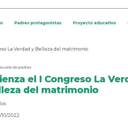
io
Padres protagonistas
Proyecto educativo
eso La Verdad y Belleza del matrimonio
scuela de padres
enza el I Congreso La Ver
lleza del matrimonio
dos
5/10/2022