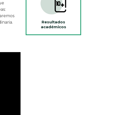
ue
as:
laremos
Resultados
inaria.
académicos