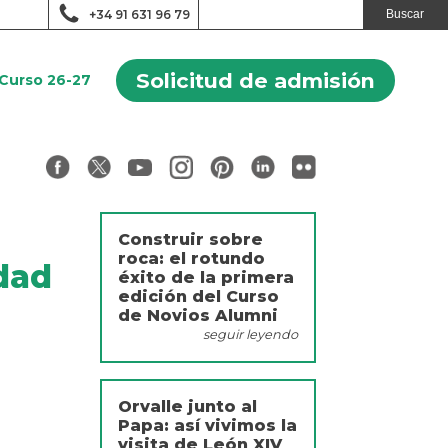
+34 91 631 96 79
Solicitud de admisión
Curso 26-27
Construir sobre
roca: el rotundo
dad
éxito de la primera
edición del Curso
de Novios Alumni
seguir leyendo
Orvalle junto al
Papa: así vivimos la
visita de León XIV