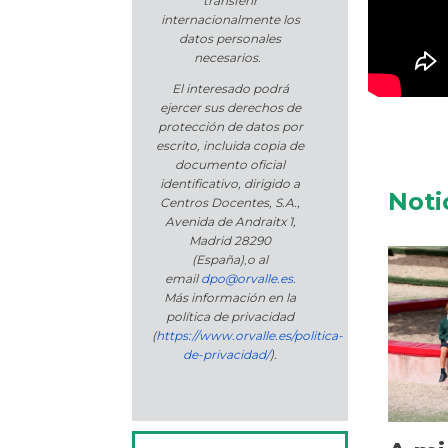
transferir
internacionalmente los
datos personales
necesarios.
El interesado podrá
ejercer sus derechos de
protección de datos por
escrito, incluida copia de
documento oficial
identificativo, dirigido a
Noti
Centros Docentes, S.A.,
Avenida de Andraitx 1,
Madrid 28290
(España)
,
o
al
email
dpo@orvalle.es
.
Más información en la
política de privacidad
(
https://www.orvalle.es/politica-
de-privacidad/
).