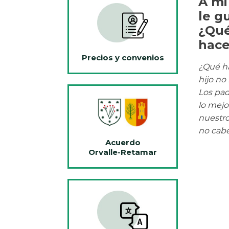
A mi
le g
¿Qu
hace
Precios y convenios
¿Qué ha
hijo no 
Los pa
lo mejo
nuestro
no cabe
Acuerdo
Orvalle-Retamar