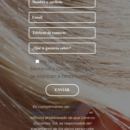
He leído y acepto los
términos y condiciones que
se explican a continuación*
ENVIAR
En cumplimiento del
Reglamento
General de Protección de Datos
, se
informa al interesado de que Centros
Docentes, S.A. es responsable del
tratamiento de los datos personales