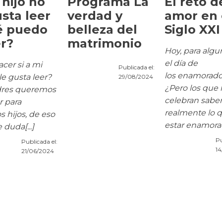
 hijo no
Programa La
El reto d
usta leer
verdad y
amor en 
é puedo
belleza del
Siglo XXI
r?
matrimonio
Hoy, para algu
el día de
cer si a mi
Publicada el:
los enamorado
le gusta leer?
29/08/2024
¿Pero los que 
dres queremos
celebran sabe
r para
realmente lo 
s hijos, de eso
estar enamorad
 duda[...]
Pu
Publicada el:
14
21/06/2024