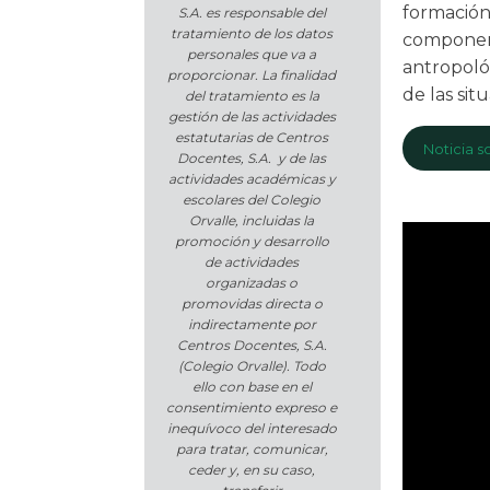
formación
S.A. es responsable del
tratamiento de los datos
componen 
personales que va a
antropoló
proporcionar. La finalidad
de las si
del tratamiento es la
gestión de las actividades
estatutarias de Centros
Noticia s
Docentes, S.A. y de las
actividades académicas y
escolares del Colegio
Orvalle, incluidas la
promoción y desarrollo
de actividades
organizadas o
promovidas directa o
indirectamente por
Centros Docentes, S.A.
(Colegio Orvalle). Todo
ello con base en el
consentimiento expreso e
inequívoco del interesado
para tratar, comunicar,
ceder y, en su caso,