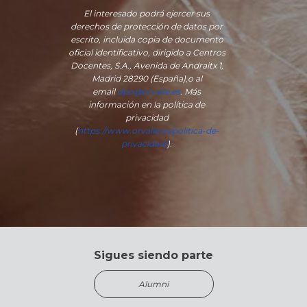
El interesado podrá ejercer sus
derechos de protección de datos por
escrito, incluida copia de documento
oficial identificativo, dirigido a Centros
Docentes, S.A., Avenida de Andraitx 1,
Madrid 28290 (España)
,
o
al
email
dpo@orvalle.es
. Más
información en la política de
privacidad
(
https://www.orvalle.es/politica-de-
privacidad/
).
Sigues siendo parte
Alumni