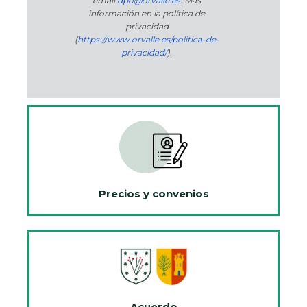
email
dpo@orvalle.es
. Más
información en la política de
privacidad
(
https://www.orvalle.es/politica-de-
privacidad/
).
Precios y convenios
Acuerdo