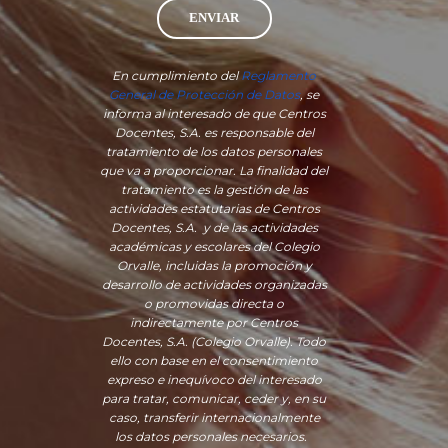
ENVIAR
En cumplimiento del
Reglamento
General de Protección de Datos
, se
informa al interesado de que Centros
Docentes, S.A. es responsable del
tratamiento de los datos personales
que va a proporcionar. La finalidad del
tratamiento es la gestión de las
actividades estatutarias de Centros
Docentes, S.A. y de las actividades
académicas y escolares del Colegio
Orvalle, incluidas la promoción y
desarrollo de actividades organizadas
o promovidas directa o
indirectamente por Centros
Docentes, S.A. (Colegio Orvalle). Todo
ello con base en el consentimiento
expreso e inequívoco del interesado
para tratar, comunicar, ceder y, en su
caso, transferir internacionalmente
los datos personales necesarios.