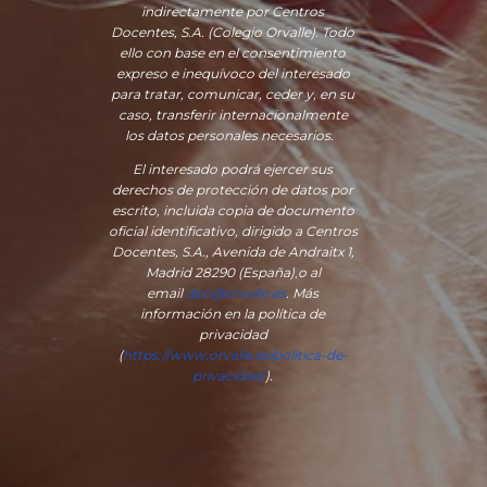
indirectamente por Centros
Docentes, S.A. (Colegio Orvalle). Todo
ello con base en el consentimiento
expreso e inequívoco del interesado
para tratar, comunicar, ceder y, en su
caso, transferir internacionalmente
los datos personales necesarios.
El interesado podrá ejercer sus
derechos de protección de datos por
escrito, incluida copia de documento
oficial identificativo, dirigido a Centros
Docentes, S.A., Avenida de Andraitx 1,
Madrid 28290 (España)
,
o
al
email
dpo@orvalle.es
. Más
información en la política de
privacidad
(
https://www.orvalle.es/politica-de-
privacidad/
).