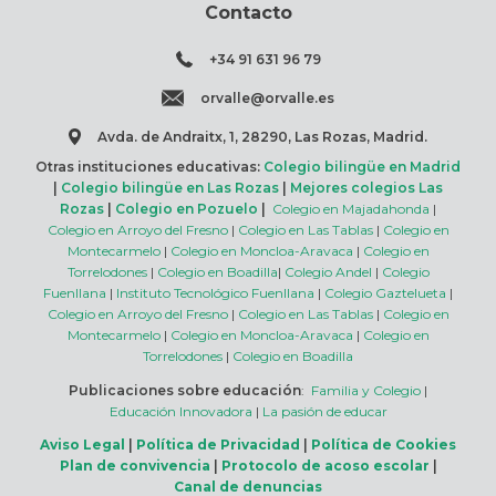
Contacto
+34 91 631 96 79
orvalle@orvalle.es
Avda. de Andraitx, 1, 28290, Las Rozas, Madrid.
Otras instituciones educativas:
Colegio bilingüe en Madrid
|
Colegio bilingüe en Las Rozas
|
Mejores colegios Las
Rozas
|
Colegio en Pozuelo
|
Colegio en Majadahonda
|
Colegio en Arroyo del Fresno
|
Colegio en Las Tablas
|
Colegio en
Montecarmelo
|
Colegio en Moncloa-Aravaca
|
Colegio en
Torrelodones
|
Colegio en Boadilla
|
Colegio Andel
|
Colegio
Fuenllana
|
Instituto Tecnológico Fuenllana
|
Colegio Gaztelueta
|
Colegio en Arroyo del Fresno
|
Colegio en Las Tablas
|
Colegio en
Montecarmelo
|
Colegio en Moncloa-Aravaca
|
Colegio en
Torrelodones
|
Colegio en Boadilla
Publicaciones sobre educación
:
Familia y Colegio
|
Educación Innovadora
|
La pasión de educar
Aviso Legal
|
Política de Privacidad
|
Política de Cookies
Plan de convivencia
|
Protocolo de acoso escolar
|
Canal de denuncias