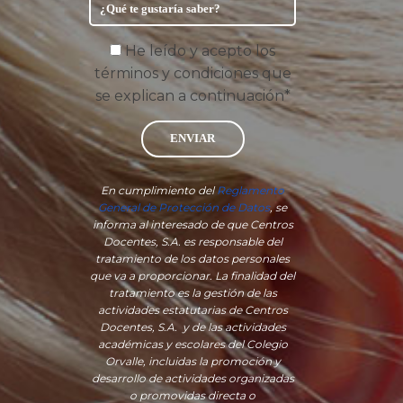
He leído y acepto los
términos y condiciones que
se explican a continuación*
ENVIAR
En cumplimiento del
Reglamento
General de Protección de Datos
, se
informa al interesado de que Centros
Docentes, S.A. es responsable del
tratamiento de los datos personales
que va a proporcionar. La finalidad del
tratamiento es la gestión de las
actividades estatutarias de Centros
Docentes, S.A. y de las actividades
académicas y escolares del Colegio
Orvalle, incluidas la promoción y
desarrollo de actividades organizadas
o promovidas directa o