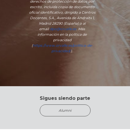
derechos de protección de datos por
escrito, incluida copia de documento
oficial identificativo, dirigido a Centros
Docentes, S.A., Avenida de Andraitx 1,
Madrid 28290 (España)
,
o
al
email
dpo@orvalle.es
. Más
información en la política de
privacidad
(
https://www.orvalle.es/politica-de-
privacidad/
).
Sigues siendo parte
Alumni