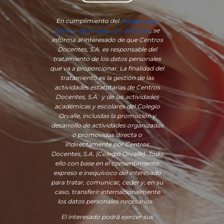
En cumplimiento del
Reglamento
General de Protección de Datos
, se
informa al interesado de que Centros
Docentes, S.A. es responsable del
tratamiento de los datos personales
que va a proporcionar. La finalidad del
tratamiento es la gestión de las
actividades estatutarias de Centros
Docentes, S.A. y de las actividades
académicas y escolares del Colegio
Orvalle, incluidas la promoción y
desarrollo de actividades organizadas
o promovidas directa o
indirectamente por Centros
Docentes, S.A. (Colegio Orvalle). Todo
ello con base en el consentimiento
expreso e inequívoco del interesado
para tratar, comunicar, ceder y, en su
caso, transferir internacionalmente
los datos personales necesarios.
El interesado podrá ejercer sus