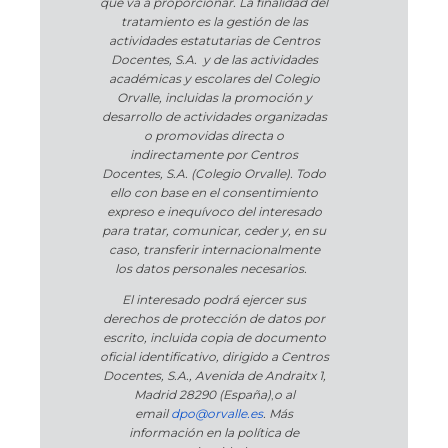
que va a proporcionar. La finalidad del
tratamiento es la gestión de las
actividades estatutarias de Centros
Docentes, S.A. y de las actividades
académicas y escolares del Colegio
Orvalle, incluidas la promoción y
desarrollo de actividades organizadas
o promovidas directa o
indirectamente por Centros
Docentes, S.A. (Colegio Orvalle). Todo
ello con base en el consentimiento
expreso e inequívoco del interesado
para tratar, comunicar, ceder y, en su
caso, transferir internacionalmente
los datos personales necesarios.
El interesado podrá ejercer sus
derechos de protección de datos por
escrito, incluida copia de documento
oficial identificativo, dirigido a Centros
Docentes, S.A., Avenida de Andraitx 1,
Madrid 28290 (España)
,
o
al
email
dpo@orvalle.es
. Más
información en la política de