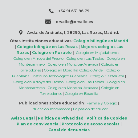
+34 91 631 96 79
orvalle@orvalle.es
Avda. de Andraitx, 1, 28290, Las Rozas, Madrid.
Otras instituciones educativas:
Colegio bilingüe en Madrid
|
Colegio bilingüe en Las Rozas
|
Mejores colegios Las
Rozas
|
Colegio en Pozuelo
|
Colegio en Majadahonda
|
Colegio en Arroyo del Fresno
|
Colegio en Las Tablas
|
Colegio en
Montecarmelo
|
Colegio en Moncloa-Aravaca
|
Colegio en
Torrelodones
|
Colegio en Boadilla
|
Colegio Andel
|
Colegio
Fuenllana
|
Instituto Tecnológico Fuenllana
|
Colegio Gaztelueta
|
Colegio en Arroyo del Fresno
|
Colegio en Las Tablas
|
Colegio en
Montecarmelo
|
Colegio en Moncloa-Aravaca
|
Colegio en
Torrelodones
|
Colegio en Boadilla
Publicaciones sobre educación
:
Familia y Colegio
|
Educación Innovadora
|
La pasión de educar
Aviso Legal
|
Política de Privacidad
|
Política de Cookies
Plan de convivencia
|
Protocolo de acoso escolar
|
Canal de denuncias