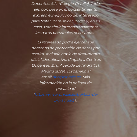
Docentes, S.A. (Colegio Orvalle). Todo
ello con base en el consentimiento
expreso e inequívoco del interesado
para tratar, comunicar, ceder y, en su
caso, transferir internacionalmente
los datos personales necesarios.
El interesado podrá ejercer sus
derechos de protección de datos por
escrito, incluida copia de documento
oficial identificativo, dirigido a Centros
Docentes, S.A., Avenida de Andraitx 1,
Madrid 28290 (España)
,
o
al
email
dpo@orvalle.es
. Más
información en la política de
privacidad
(
https://www.orvalle.es/politica-de-
privacidad/
).