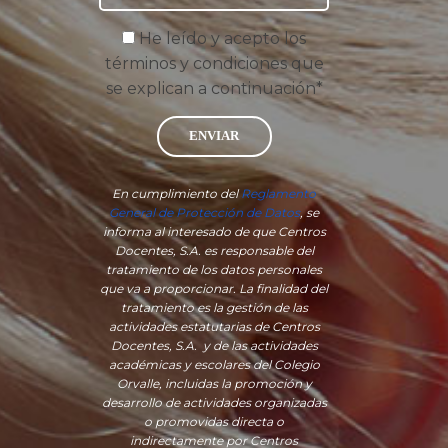
He leído y acepto los
términos y condiciones que
se explican a continuación*
ENVIAR
En cumplimiento del
Reglamento
General de Protección de Datos
, se
informa al interesado de que Centros
Docentes, S.A. es responsable del
tratamiento de los datos personales
que va a proporcionar. La finalidad del
tratamiento es la gestión de las
actividades estatutarias de Centros
Docentes, S.A. y de las actividades
académicas y escolares del Colegio
Orvalle, incluidas la promoción y
desarrollo de actividades organizadas
o promovidas directa o
indirectamente por Centros