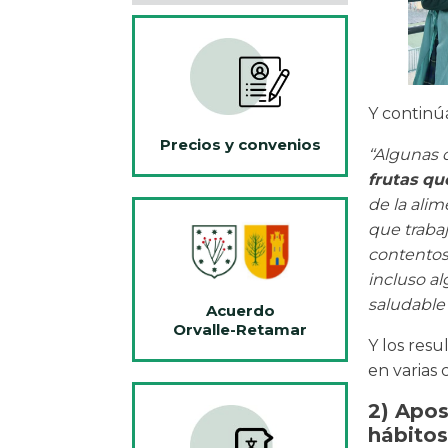
Y continú
Precios y convenios
‘‘Algunas
frutas q
de la alim
que traba
contentos
incluso a
saludable’’
Acuerdo
Orvalle-Retamar
Y los res
en varias 
2) Apos
hábitos