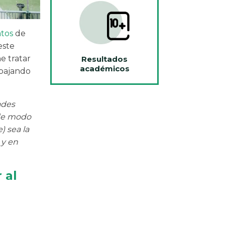
tos
de
este
e tratar
Resultados
académicos
abajando
ades
 de modo
) sea la
 y en
 al