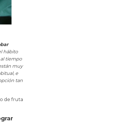
obar
l hábito
 al tiempo
 están muy
itual, e
opción tan
o de fruta
ograr