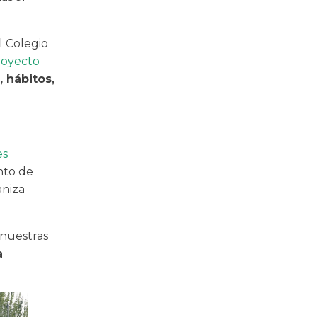
l Colegio
royecto
 hábitos,
es
nto de
niza
 nuestras
a