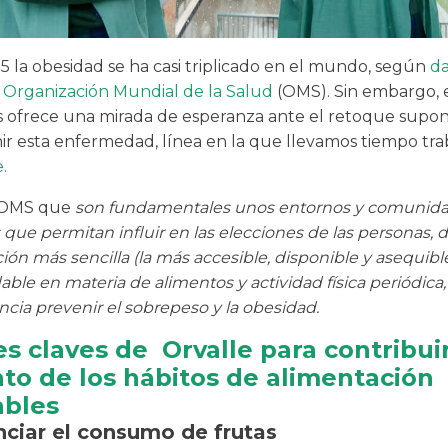
5 la obesidad se ha casi triplicado en el mundo, según
da
a
Organización Mundial de la Salud
(OMS). Sin embargo, 
 ofrece una mirada de esperanza ante el retoque supon
ir esta enfermedad, línea en la que llevamos tiempo tr
.
a OMS que
son fundamentales unos entornos y comunid
 que permitan influir en las elecciones de las personas,
ión más sencilla (la más accesible, disponible y asequible
ble en materia de alimentos y actividad física periódica,
cia prevenir el sobrepeso y la obesidad.
es claves de Orvalle para contribuir
to de los hábitos de alimentación
ables
nciar el consumo de frutas