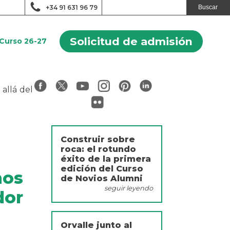
+34 91 631 96 79
Solicitud de admisión
Curso 26-27
allá del
Construir sobre
roca: el rotundo
éxito de la primera
edición del Curso
mos
de Novios Alumni
seguir leyendo
dor
Orvalle junto al