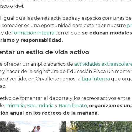
isco o kiwi.
l igual que las demás actividades y espacios comunes de
el comedor es una oportunidad para extender nuestro
p
y de
formación integral
, en el que
se educan modales,
ismo y responsabilidad.
ntar un estilo de vida activo
 ofrecer un amplio abanico de
actividades extraescolar
s y hacer de la asignatura de Educación Física un mome
je divertido, en Orvalle tenemos la
Liga Interna
que orga
az.
etivo de fomentar el deporte y los recreos activos entre
de
Primaria
,
Secundaria
y
Bachillerato
,
organizamos un
ión anual en los recreos de la mañana.