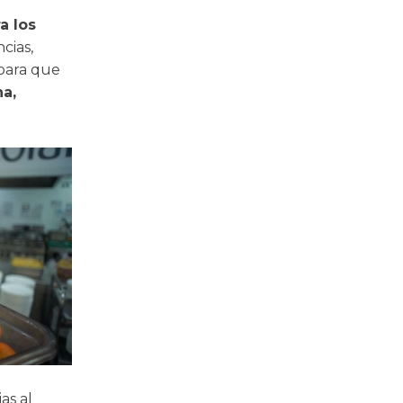
a los
ncias,
 para que
a,
as al