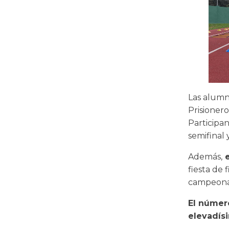
Las alumn
Prisionero
Participan
semifinal y
Además,
e
fiesta de 
campeonas
El númer
elevadís