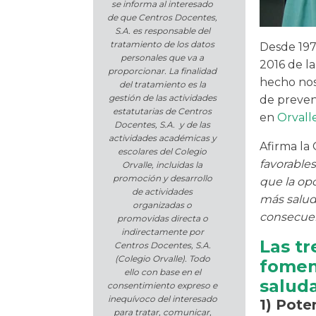
se informa al interesado
de que Centros Docentes,
S.A. es responsable del
tratamiento de los datos
Desde 197
personales que va a
2016 de l
proporcionar. La finalidad
hecho nos
del tratamiento es la
gestión de las actividades
de preven
estatutarias de Centros
en
Orvalle
Docentes, S.A. y de las
actividades académicas y
Afirma l
escolares del Colegio
favorables
Orvalle, incluidas la
promoción y desarrollo
que la opc
de actividades
más saluda
organizadas o
consecuen
promovidas directa o
indirectamente por
Las tr
Centros Docentes, S.A.
(Colegio Orvalle). Todo
fomen
ello con base en el
salud
consentimiento expreso e
inequívoco del interesado
1) Pote
para tratar, comunicar,