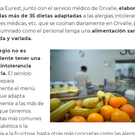
a Eurest, junto con el servicio médico de Orvalle,
elabor
las más de 35 dietas adaptadas
a las alergias, intolera
es médicas, etc.
que se cocinan diariamente en Orvalle,
alumnado como el personal tenga una
alimentación san
da y variada.
egio no es
iente tener una
 intolerancia
ia.
El servicio
repara
ente el menú
que adapta
mente a las más de
 que tenemos.
etas más comunes
abética o la
ia a la fructosa, hasta otras más concretas como las alergi