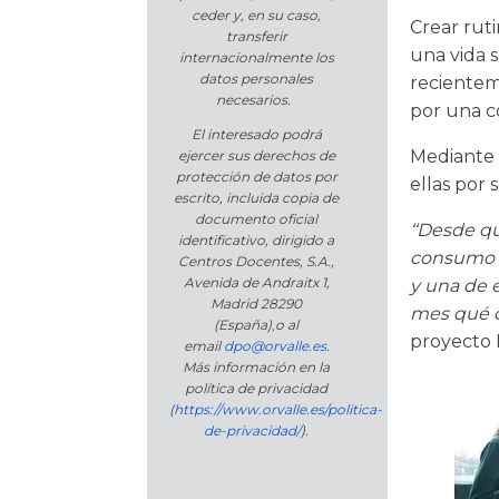
ceder y, en su caso,
Crear rut
transferir
una vida 
internacionalmente los
datos personales
recientem
necesarios.
por una c
El interesado podrá
Mediante 
ejercer sus derechos de
protección de datos por
ellas por 
escrito, incluida copia de
documento oficial
‘‘Desde q
identificativo, dirigido a
consumo d
Centros Docentes, S.A.,
Avenida de Andraitx 1,
y una de e
Madrid 28290
mes qué c
(España)
,
o
al
proyecto 
email
dpo@orvalle.es
.
Más información en la
política de privacidad
(
https://www.orvalle.es/politica-
de-privacidad/
).