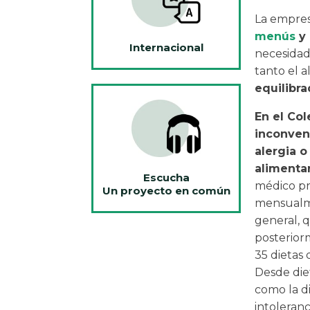
La empres
menús
y 
Internacional
necesidad
tanto el 
equilibra
En el Col
inconven
alergia o
alimentar
Escucha
médico p
Un proyecto en común
mensualm
general, 
posterior
35 dietas
Desde di
como la di
intoleranc