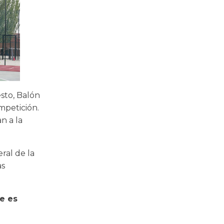
sto, Balón
mpetición.
n a la
ral de la
as
e es