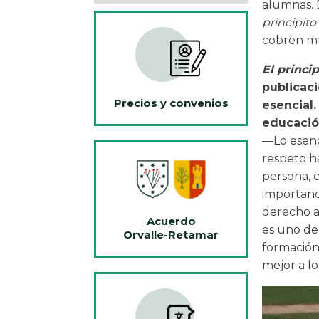
alumnas. 
principito
cobren mu
El princip
publicaci
Precios y convenios
esencial.
educació
—Lo esenc
respeto h
persona, 
importanc
derecho a
Acuerdo
es uno de
Orvalle-Retamar
formación
mejor a l