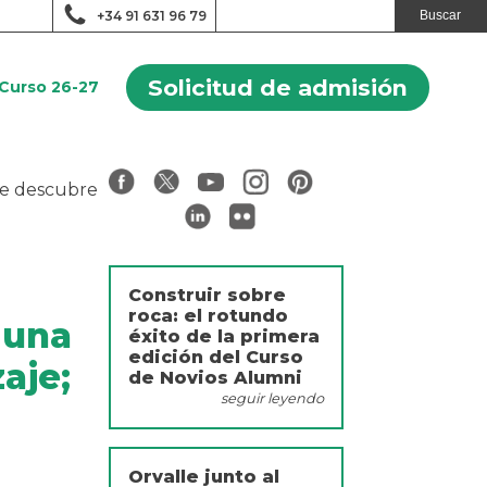
+34 91 631 96 79
Solicitud de admisión
Curso 26-27
 se descubre
Construir sobre
roca: el rotundo
 una
éxito de la primera
edición del Curso
aje;
de Novios Alumni
seguir leyendo
Orvalle junto al