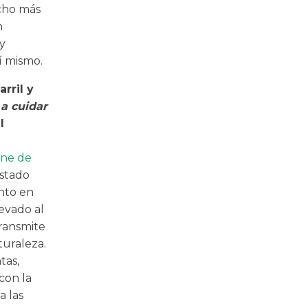
ucho más
n
y
í mismo.
arril y
 a cuidar
l
ine de
estado
nto en
evado al
ransmite
turaleza.
tas,
 con la
a las