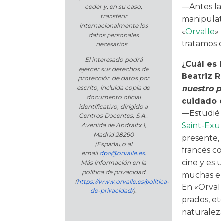
—Antes la
ceder y, en su caso,
transferir
manipulati
internacionalmente los
«
Orvalle
»
datos personales
tratamos 
necesarios.
El interesado podrá
¿Cuál es 
ejercer sus derechos de
Beatriz 
protección de datos por
nuestro p
escrito, incluida copia de
documento oficial
cuidado 
identificativo, dirigido a
—Estudié f
Centros Docentes, S.A.,
Saint-Exu
Avenida de Andraitx 1,
Madrid 28290
presente,
(España)
,
o
al
francés c
email
dpo@orvalle.es
.
cine y es
Más información en la
política de privacidad
muchas en
(
https://www.orvalle.es/politica-
En «Orval
de-privacidad/
).
prados, et
naturaleza