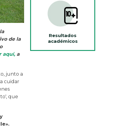
la
Resultados
vo de la
académicos
o
r aquí,
a
o, junto a
 a cuidar
enes
to', que
 y
le».