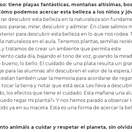
so: tiene playas fantásticas, montañas altísimas, bo
¿Cómo podemos acercar esta belleza a los niños y j
rar descubrir esta belleza en la naturaleza son fundam
os: pararse, mirar, descubrir y admirar. En clase salimos
xterior para descubrir esta belleza en lo que nos rodea.
a naturaleza en el aula. Tenemos plantas, semillas recié
, y tratamos de crear un ambiente que permita este
iento cada día, bajando el tono de voz, guiando la mirad
lo bueno, lo bello. El cuidado de una plata resulta un gra
e para las alumnas: ahí descubren el valor de la espera,
cesitan también usar la memoria para acordarse de regarl
 tocar la tierra y notar que está seca. Les lleva a descubri
do, los efectos que tiene el cuidado. Esta mañana una 
Puedo regar mi planta?» Y nos hemos parado a observar 
ido ya en su maceta. Esta es una forma de acercar la bel
nto animáis a cuidar y respetar el planeta, sin olvid