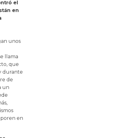
ontró el
están en
a
gan unos
se llama
cto, que
 y durante
bre de
a un
ede
ás,
mismos
orporen en