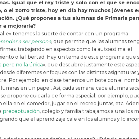
nas. Igual que el rey triste y solo con el que se enc
o, o el zorro triste, hoy en día hay muchos jóvenes 
ación. ¿Qué propones a tus alumnas de Primaria par
r a mejorarla?
lle» tenemos la suerte de contar con un programa
render a ser persona
, que permite que las alumnas ten
 firmes, trabajando en aspectos como la autoestima, el
iento o la libertad. Hay un tema de este programa que 
a pero no la única
«, que descubre justamente este aspe
 desde diferentes enfoques con las distintas asignaturas
tre. Por ejemplo, en clase tenemos un bote con el nom
 alumnas en un papel. Así, cada semana cada alumna sac
se propone cuidarla de forma especial: por ejemplo, pu
ella en el comedor, jugar en el recreo juntas, etc. Adem
la
preceptuación
, colegio y familia trabajamos a una los 
logrando que el aprendizaje cale en los alumnos y lo inc