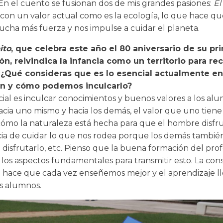
En el cuento se fusionan dos de mis grandes pasiones:
El
con un valor actual como es la ecología, lo que hace qu
cha más fuerza y nos impulse a cuidar el planeta.
ito
, que celebra este año el 80 aniversario de su pr
ón, reivindica la infancia como un territorio para re
 ¿Qué consideras que es lo esencial actualmente en
n y cómo podemos inculcarlo?
ial es inculcar conocimientos y buenos valores a los alu
acia uno mismo y hacia los demás, el valor que uno tien
cómo la naturaleza está hecha para que el hombre disfru
ia de cuidar lo que nos rodea porque los demás tambié
 disfrutarlo, etc. Pienso que la buena formación del pro
 los aspectos fundamentales para transmitir esto. La con
 hace que cada vez enseñemos mejor y el aprendizaje l
os alumnos.