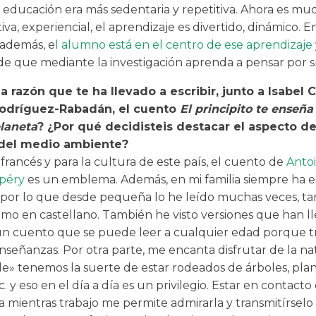
 educación era más sedentaria y repetitiva. Ahora es m
va, experiencial, el aprendizaje es divertido, dinámico. E
 además, e
l alumno está en el centro de ese aprendizaje
de que mediante la investigación aprenda a pensar por s
la razón que te ha llevado a escribir, junto a Isabel C
Rodríguez-Rabadán, el cuento
El principito te enseña
laneta
? ¿Por qué decidisteis destacar el aspecto de
del medio ambiente?
rancés y para la cultura de este país, el cuento de
Anto
péry
es un emblema. Además, en mi familia siempre ha 
 por lo que desde pequeña lo he leído muchas veces, ta
omo en castellano. También he visto versiones que han ll
 un cuento que se puede leer a cualquier edad porque t
señanzas. Por otra parte, me encanta disfrutar de la na
le» tenemos la suerte de estar rodeados de árboles, plan
c. y eso en el día a día es un privilegio. Estar en contacto
 mientras trabajo me permite admirarla y transmitírselo 