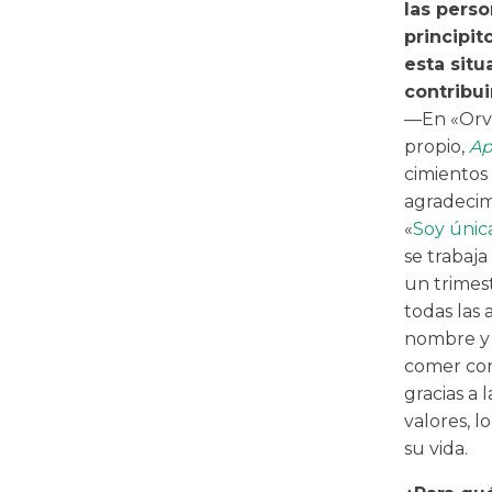
las perso
principit
esta situ
contribui
—En «Orva
propio,
Ap
cimientos
agradecim
«
Soy únic
se trabaja
un trimes
todas las
nombre y 
comer con 
gracias a 
valores, 
su vida.