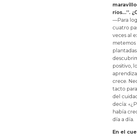
maravillo
ríos…’’. 
—Para log
cuatro pas
veces al e
metemos l
plantadas
descubrim
positivo, 
aprendizaj
crece. Ne
tacto para
del cuida
decía: «¿
había crec
día a día.
En el cue