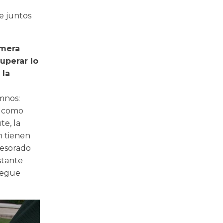
e juntos
imera
cuperar lo
 la
mnos:
e como
te, la
n tienen
fesorado
stante
legue