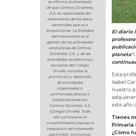
se informa al interesado
de que Centros Docentes,
S.A. es responsable del
tratamiento de los datos
personales que va a
proporcionar. La finalidad
El diario
del tratamiento es la
profesora
gestión de las actividades
publicaci
estatutarias de Centros
Docentes, S.A. y de las
planeta''
actividades académicas y
continuac
escolares del Colegio
Orvalle, incluidas la
Esta profe
promoción y desarrollo
Isabel Car
de actividades
organizadas o
nuestro p
promovidas directa o
adquieran 
indirectamente por
este año c
Centros Docentes, S.A.
(Colegio Orvalle). Todo
Tienes m
ello con base en el
consentimiento expreso e
Primaria 
inequívoco del interesado
¿Cómo ha
para tratar, comunicar,