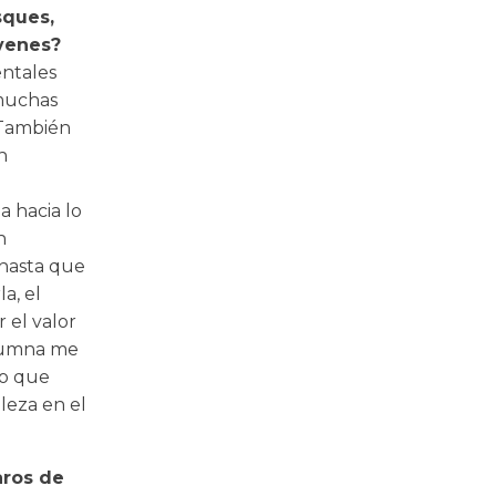
sques,
óvenes?
entales
 muchas
 También
n
a hacia lo
n
 hasta que
a, el
r el valor
alumna me
lo que
leza en el
aros de