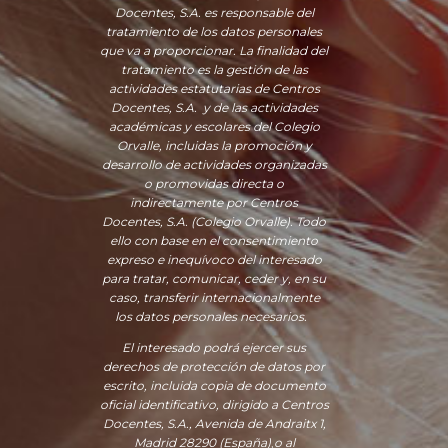
Docentes, S.A. es responsable del
tratamiento de los datos personales
que va a proporcionar. La finalidad del
tratamiento es la gestión de las
actividades estatutarias de Centros
Docentes, S.A. y de las actividades
académicas y escolares del Colegio
Orvalle, incluidas la promoción y
desarrollo de actividades organizadas
o promovidas directa o
indirectamente por Centros
Docentes, S.A. (Colegio Orvalle). Todo
ello con base en el consentimiento
expreso e inequívoco del interesado
para tratar, comunicar, ceder y, en su
caso, transferir internacionalmente
los datos personales necesarios.
El interesado podrá ejercer sus
derechos de protección de datos por
escrito, incluida copia de documento
oficial identificativo, dirigido a Centros
Docentes, S.A., Avenida de Andraitx 1,
Madrid 28290 (España)
,
o
al