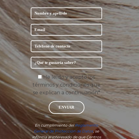
He leído y acepto los
términos y condiciones que
se explican a continuación*
ENVIAR
En cumplimiento del
Reglamento
General de Protección de Datos
, se
informa al interesado de que Centros