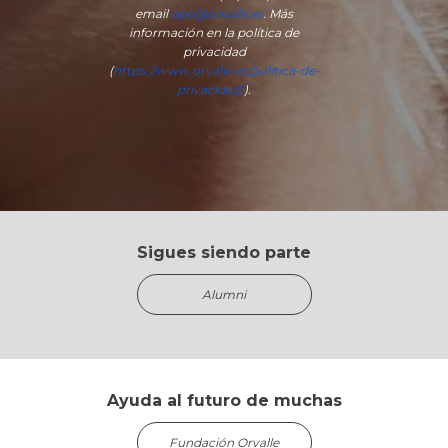
email
dpo@orvalle.es
. Más
información en la política de
privacidad
(
https://www.orvalle.es/politica-de-
privacidad/
).
Sigues siendo parte
Alumni
Ayuda al futuro de muchas
Fundación Orvalle