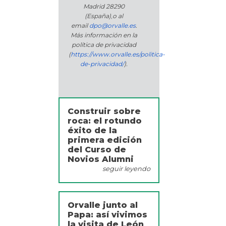
Madrid 28290
(España)
,
o
al
email
dpo@orvalle.es
.
Más información en la
política de privacidad
(
https://www.orvalle.es/politica-
de-privacidad/
).
Construir sobre
roca: el rotundo
éxito de la
primera edición
del Curso de
Novios Alumni
seguir leyendo
Orvalle junto al
Papa: así vivimos
la visita de León