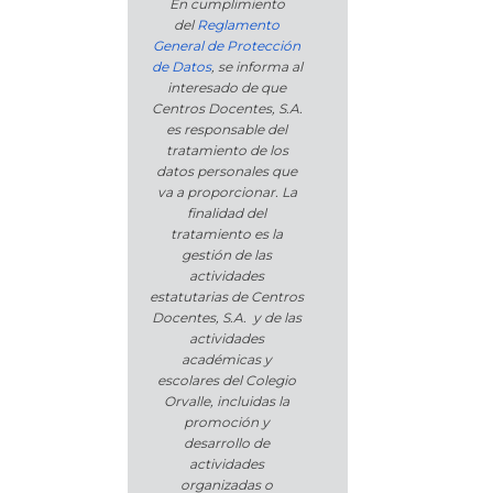
En cumplimiento
del
Reglamento
General de Protección
de Datos
, se informa al
interesado de que
Centros Docentes, S.A.
es responsable del
tratamiento de los
datos personales que
va a proporcionar. La
finalidad del
tratamiento es la
gestión de las
actividades
estatutarias de Centros
Docentes, S.A. y de las
actividades
académicas y
escolares del Colegio
Orvalle, incluidas la
promoción y
desarrollo de
actividades
organizadas o