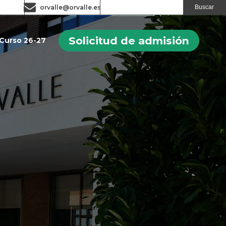
orvalle@orvalle.es
Solicitud de admisión
Curso 26-27