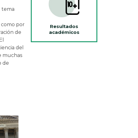
l tema
s como por
Resultados
académicos
ración de
El
iencia del
re muchas
o de