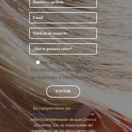
He leído y acepto los
términos y condiciones que
se explican a continuación*
ENVIAR
En cumplimiento del
Reglamento
General de Protección de Datos
, se
informa al interesado de que Centros
Docentes, S.A. es responsable del
tratamiento de los datos personales