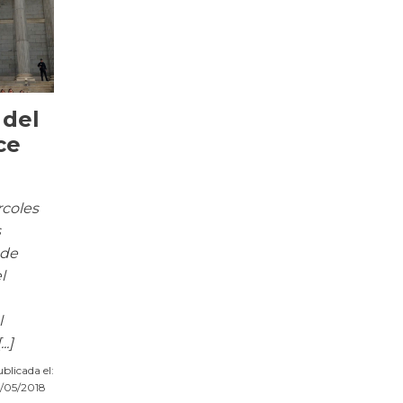
 del
ce
rcoles
s
 de
l
l
.]
blicada el:
/05/2018