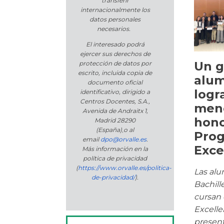
transferir
internacionalmente los
datos personales
necesarios.
El interesado podrá
ejercer sus derechos de
Un g
protección de datos por
escrito, incluida copia de
alu
documento oficial
logr
identificativo, dirigido a
Centros Docentes, S.A.,
men
Avenida de Andraitx 1,
hono
Madrid 28290
(España)
,
o
al
Pro
email
dpo@orvalle.es
.
Exce
Más información en la
política de privacidad
(
https://www.orvalle.es/politica-
Las alu
de-privacidad/
).
Bachill
cursan 
Excelle
presen