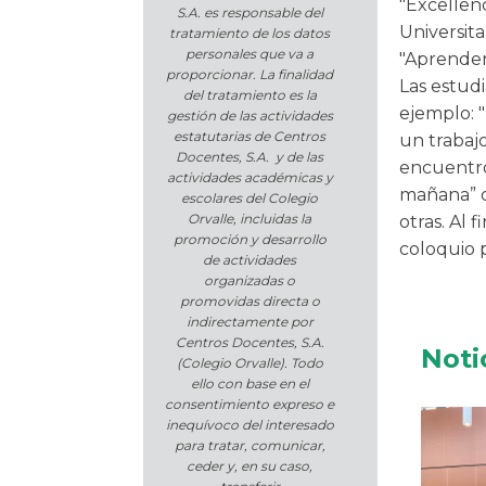
"Excellenc
S.A. es responsable del
Universita
tratamiento de los datos
personales que va a
"Aprender 
proporcionar. La finalidad
Las estudi
del tratamiento es la
ejemplo: 
gestión de las actividades
estatutarias de Centros
un trabajo
Docentes, S.A. y de las
encuentro 
actividades académicas y
mañana” o
escolares del Colegio
Orvalle, incluidas la
otras. Al 
promoción y desarrollo
coloquio p
de actividades
organizadas o
promovidas directa o
indirectamente por
Centros Docentes, S.A.
Noti
(Colegio Orvalle). Todo
ello con base en el
consentimiento expreso e
inequívoco del interesado
para tratar, comunicar,
ceder y, en su caso,