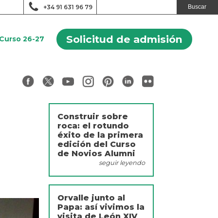
+34 91 631 96 79
Solicitud de admisión
Curso 26-27
Construir sobre
roca: el rotundo
éxito de la primera
edición del Curso
de Novios Alumni
seguir leyendo
Orvalle junto al
Papa: así vivimos la
visita de León XIV