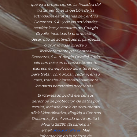
que va a proporcionar. La finalidad del
tratamiento es la gestión de las
actividades estatutarias de Centros
Docentes, S.A. y de las actividades
académicas y escolares del Colegio
Orvalle, incluidas la promoción y
desarrollo de actividades organizadas
o promovidas directa o
indirectamente por Centros
Docentes, S.A. (Colegio Orvalle). Todo
ello con base en el consentimiento
expreso e inequívoco del interesado
para tratar, comunicar, ceder y, en su
caso, transferir internacionalmente
los datos personales necesarios.
El interesado podrá ejercer sus
derechos de protección de datos por
escrito, incluida copia de documento
oficial identificativo, dirigido a Centros
Docentes, S.A., Avenida de Andraitx 1,
Madrid 28290 (España)
,
o
al
email
dpo@orvalle.es
. Más
información en la política de