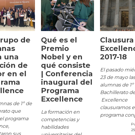
rupo de
Qué es el
Clausura
mnas
Premio
Excellen
a una
Nobel y en
2017-18
ción de
qué consiste
El pasado mié
r en el
| Conferencia
23 de mayo la
grama
inaugural del
alumnas de 1º
llence
Programa
Bachillerato de
Excellence
Excellence
mnas de 1º de
clausuramos e
erato que
La formación en
programa con[..
el programa
competencias y
Pu
nce,
habilidades
25
taron sus
universitarias del