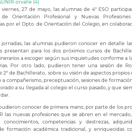
 viernes, 27 de mayo, las alumnas de 4º ESO participa
 de Orientación Profesional y Nuevas Profesiones D
as por el Dpto. de Orientación del Colegio, en colaborac
 jornadas, las alumnas pudieron conocer en detalle la
s presentan para los dos próximos cursos de Bachiller
tinerarios a escoger según sus inquietudes conforme a la
arias. Por otro lado, pudieron tener una sesión de Ro
2º de Bachillerato, sobre su visión de aspectos propios 
 a compañerismo, preceptuación, sesiones de formación,
lorado a su llegada al colegio el curso pasado, y que si
dar.
udieron conocer de primera mano, por parte de los pro
R las nuevas profesiones que se abren en el mercado
 conocimientos, competencias y destrezas, adquiri
de formación académica tradicional, y enriquecidas 