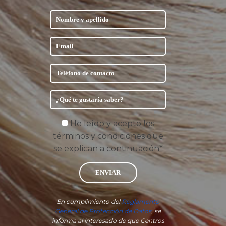
He leído y acepto los
términos y condiciones que
se explican a continuación*
ENVIAR
En cumplimiento del
Reglamento
General de Protección de Datos
, se
informa al interesado de que Centros