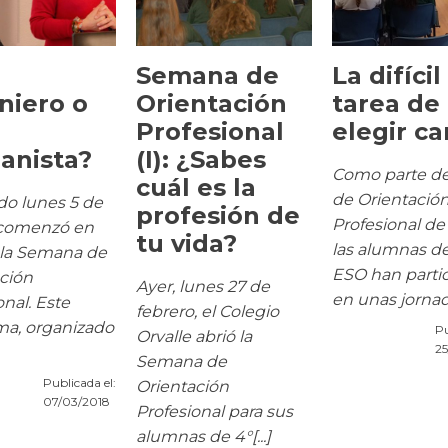
Semana de
La difícil
niero o
Orientación
tarea de
Profesional
elegir ca
anista?
(I): ¿Sabes
Como parte de
cuál es la
de Orientació
do lunes 5 de
profesión de
Profesional de 
comenzó en
tu vida?
las alumnas d
 la Semana de
ESO han parti
ción
Ayer, lunes 27 de
en unas jornada
onal. Este
febrero, el Colegio
ma, organizado
Pu
Orvalle abrió la
25
Semana de
Publicada el:
Orientación
07/03/2018
Profesional para sus
alumnas de 4°[...]