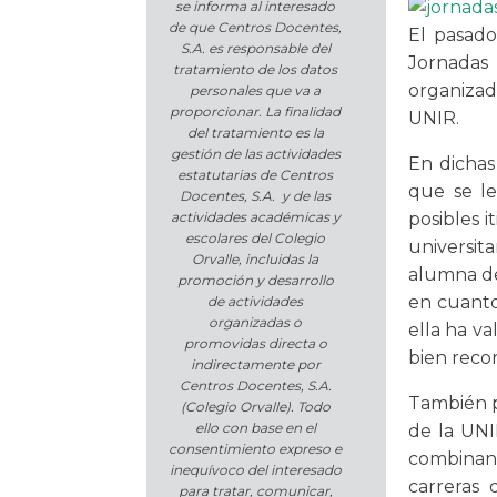
se informa al interesado
de que Centros Docentes,
El pasado
S.A. es responsable del
Jornadas
tratamiento de los datos
organizad
personales que va a
proporcionar. La finalidad
UNIR.
del tratamiento es la
gestión de las actividades
En dichas
estatutarias de Centros
que se le
Docentes, S.A. y de las
posibles i
actividades académicas y
escolares del Colegio
universit
Orvalle, incluidas la
alumna de 
promoción y desarrollo
en cuanto
de actividades
organizadas o
ella ha va
promovidas directa o
bien recor
indirectamente por
Centros Docentes, S.A.
También p
(Colegio Orvalle). Todo
ello con base en el
de la UNI
consentimiento expreso e
combinan
inequívoco del interesado
carreras 
para tratar, comunicar,