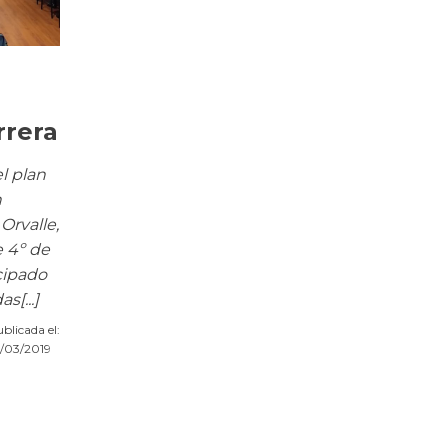
rrera
l plan
n
Orvalle,
e 4º de
cipado
s[...]
blicada el:
/03/2019