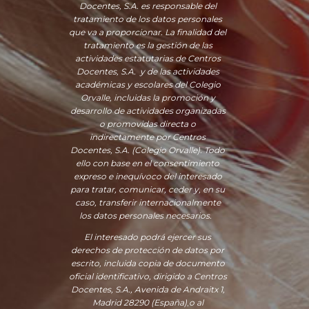
Docentes, S.A. es responsable del
tratamiento de los datos personales
que va a proporcionar. La finalidad del
tratamiento es la gestión de las
actividades estatutarias de Centros
Docentes, S.A. y de las actividades
académicas y escolares del Colegio
Orvalle, incluidas la promoción y
desarrollo de actividades organizadas
o promovidas directa o
indirectamente por Centros
Docentes, S.A. (Colegio Orvalle). Todo
ello con base en el consentimiento
expreso e inequívoco del interesado
para tratar, comunicar, ceder y, en su
caso, transferir internacionalmente
los datos personales necesarios.
El interesado podrá ejercer sus
derechos de protección de datos por
escrito, incluida copia de documento
oficial identificativo, dirigido a Centros
Docentes, S.A., Avenida de Andraitx 1,
Madrid 28290 (España)
,
o
al