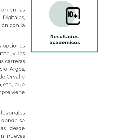
ron en las
igitales,
ión con la
Resultados
académicos
s opciones
ato, y los
s carreras
cío Argos,
de Orvalle
 etc., que
empre viene
fesionales
, donde se
das desde
con nuevas