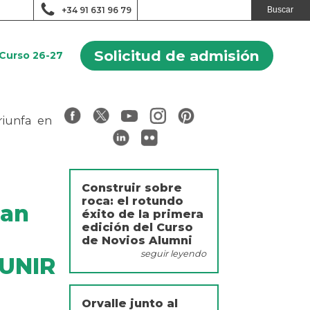
+34 91 631 96 79
Solicitud de admisión
Curso 26-27
riunfa en
Construir sobre
roca: el rotundo
pan
éxito de la primera
edición del Curso
de Novios Alumni
seguir leyendo
 UNIR
Orvalle junto al