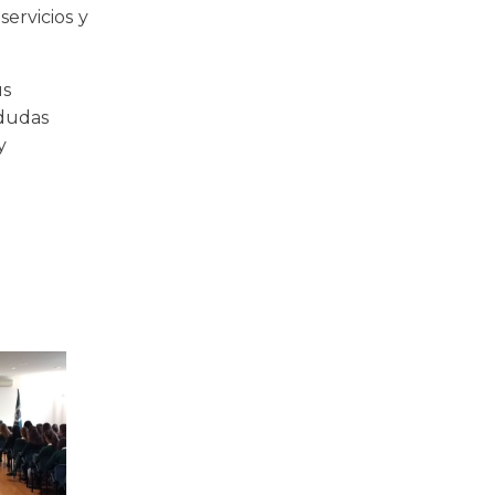
servicios y
us
 dudas
y