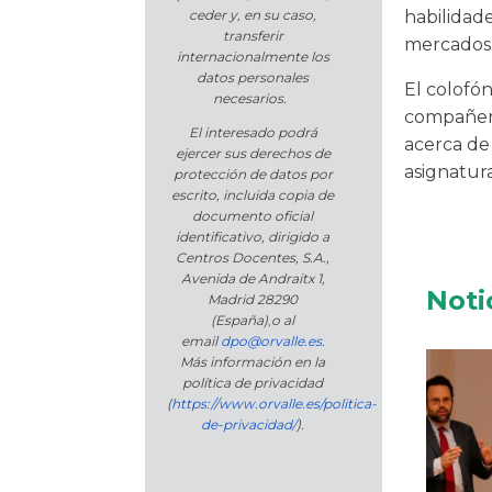
habilidade
ceder y, en su caso,
transferir
mercados 
internacionalmente los
datos personales
El colofón
necesarios.
compañera
El interesado podrá
acerca de 
ejercer sus derechos de
asignatura
protección de datos por
escrito, incluida copia de
documento oficial
identificativo, dirigido a
Centros Docentes, S.A.,
Avenida de Andraitx 1,
Noti
Madrid 28290
(España)
,
o
al
email
dpo@orvalle.es
.
Más información en la
política de privacidad
(
https://www.orvalle.es/politica-
de-privacidad/
).