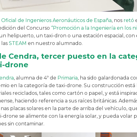
 Oficial de Ingenieros Aeronáuticos de España
, nos
retó
e
dición del Concurso
‘’Promoción a la Ingeniería en los ni
un helipuerto, un taxi-dron o una estación espacial, con e
 las
STEAM
en nuestro alumnado.
de Cendra, tercer puesto en la cate
i-drone
Cendra
, alumna de 4º de
Primaria
, ha sido galardonada co
emio en la categoría de taxi-drone. Su construcción está
ales reciclados, tales como cartón o papel, y está inspir
nense, haciendo referencia a sus raíces británicas. Además
nas placas solares en la parte de arriba del vehículo, q
i-drone se alimente con la energía solar, y pueda volar 
bes sin contaminar.