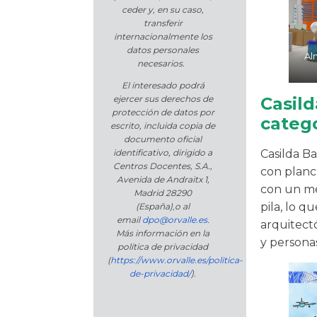
ceder y, en su caso,
transferir
internacionalmente los
datos personales
Al
necesarios.
El interesado podrá
Casild
ejercer sus derechos de
protección de datos por
catego
escrito, incluida copia de
documento oficial
Casilda Ba
identificativo, dirigido a
Centros Docentes, S.A.,
con planc
Avenida de Andraitx 1,
con un me
Madrid 28290
pila, lo 
(España)
,
o
al
email
dpo@orvalle.es
.
arquitectó
Más información en la
y persona
política de privacidad
(
https://www.orvalle.es/politica-
de-privacidad/
).