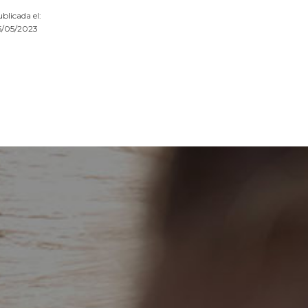
blicada el:
5/05/2023