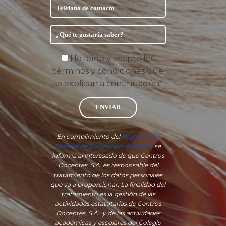
He leído y acepto los
términos y condiciones que
se explican a continuación*
ENVIAR
En cumplimiento del
Reglamento
General de Protección de Datos
, se
informa al interesado de que Centros
Docentes, S.A. es responsable del
tratamiento de los datos personales
que va a proporcionar. La finalidad del
tratamiento es la gestión de las
actividades estatutarias de Centros
Docentes, S.A. y de las actividades
académicas y escolares del Colegio