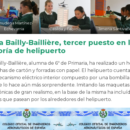
mudena Martínez-
Echevarria
Casilda y Fabiola
Jimena Santivañ
a Bailly-Baillière, tercer puesto en 
ría de helipuerto
illy-Baillière, alumna de 6º de Primaria, ha realizado un 
has de cartón y forradas con papel. El helipuerto cuen
canismo eléctrico interior compuesto por una bombilla
que lo hace aún más sorprendente. Imitando las maquetas
nicas de gran realismo, en la base de la misma ha incluí
s que pasean por los alrededores del helipuerto.