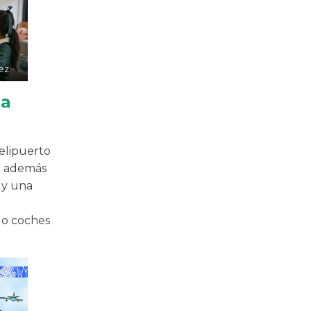
ez
la
helipuerto
ta además
 y una
do coches