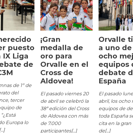
erecido
¡Gran
Orvalle t
er puesto
medalla de
a uno de
 IX Liga
oro para
ocho mej
ebate de
Orvalle en el
equipos 
C3M
Cross de
debate 
Aldovea!
España
mnas de 1º de
erato del
El pasado viernes 20
El pasado lune
nce, tercer
de abril se celebró la
abril, los ocho
equipo de
38ª edición del Cross
equipos de de
 “¿Está
de Aldovea con más
toda España s
do Europa lo
de 7.000
cita en la gran 
..]
participantes[...]
de[...]