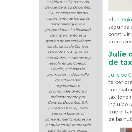
se informa al interesado
de que Centros Docentes,
S.A. es responsable del
tratamiento de los datos
El
Colegio
personales que va a
segunda e
proporcionar. La finalidad
construir 
del tratamiento es la
gestión de las actividades
promover
estatutarias de Centros
Julie 
Docentes, S.A. y de las
actividades académicas y
de tax
escolares del Colegio
Orvalle, incluidas la
Julie de 
promoción y desarrollo
de actividades
tercer pr
organizadas o
con materi
promovidas directa o
taxi londi
indirectamente por
Centros Docentes, S.A.
incluído u
(Colegio Orvalle). Todo
que el tax
ello con base en el
de las nu
consentimiento expreso e
inequívoco del interesado
para tratar, comunicar,