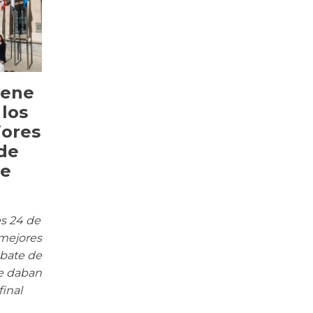
iene
 los
ores
de
de
s 24 de
 mejores
bate de
e daban
final