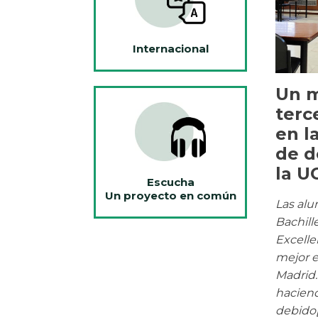
Internacional
Un m
terc
en la
de d
la U
Escucha
Un proyecto en común
Las alu
Bachill
Excelle
mejor 
Madrid.
hacien
debido[.