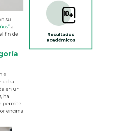
n su
ños’’
a
l fin de
Resultados
académicos
goría
n el
 hecha
ada en un
, ha
ue permite
por encima