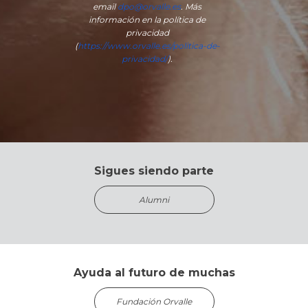
email
dpo@orvalle.es
. Más
información en la política de
privacidad
(
https://www.orvalle.es/politica-de-
privacidad/
).
Sigues siendo parte
Alumni
Ayuda al futuro de muchas
Fundación Orvalle