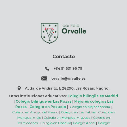
Contacto
+34 91 631 96 79
orvalle@orvalle.es
Avda. de Andraitx, 1, 28290, Las Rozas, Madrid.
Otras instituciones educativas:
Colegio bilingüe en Madrid
|
Colegio bilingüe en Las Rozas
|
Mejores colegios Las
Rozas
|
Colegio en Pozuelo
|
Colegio en Majadahonda
|
Colegio en Arroyo del Fresno
|
Colegio en Las Tablas
|
Colegio en
Montecarmelo
|
Colegio en Moncloa-Aravaca
|
Colegio en
Torrelodones
|
Colegio en Boadilla
|
Colegio Andel
|
Colegio