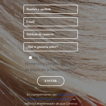
He leído y acepto los
términos y condiciones que
se explican a continuación*
ENVIAR
En cumplimiento del
Reglamento
General de Protección de Datos
, se
informa al interesado de que Centros