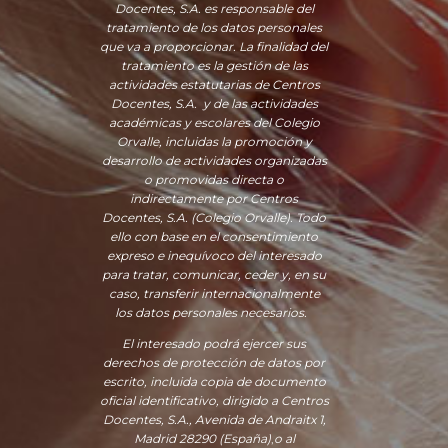
Docentes, S.A. es responsable del
tratamiento de los datos personales
que va a proporcionar. La finalidad del
tratamiento es la gestión de las
actividades estatutarias de Centros
Docentes, S.A. y de las actividades
académicas y escolares del Colegio
Orvalle, incluidas la promoción y
desarrollo de actividades organizadas
o promovidas directa o
indirectamente por Centros
Docentes, S.A. (Colegio Orvalle). Todo
ello con base en el consentimiento
expreso e inequívoco del interesado
para tratar, comunicar, ceder y, en su
caso, transferir internacionalmente
los datos personales necesarios.
El interesado podrá ejercer sus
derechos de protección de datos por
escrito, incluida copia de documento
oficial identificativo, dirigido a Centros
Docentes, S.A., Avenida de Andraitx 1,
Madrid 28290 (España)
,
o
al